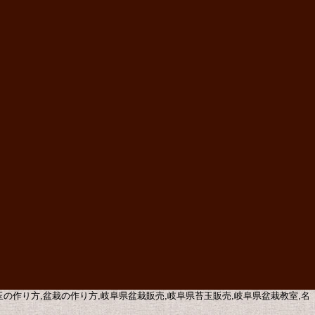
苔玉の作り方,盆栽の作り方,岐阜県盆栽販売,岐阜県苔玉販売,岐阜県盆栽教室,名