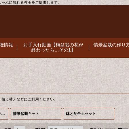
おしゃれに飾れる苔玉をご提供します。
催情報
お手入れ動画【梅盆栽の花が
情景盆栽の作り方
終わったら…その1】
。植え替えなどにご利用ください。
情景盆栽キット・苔玉キット 他 (全商品)
情景盆栽キット
鉢と配合土セット