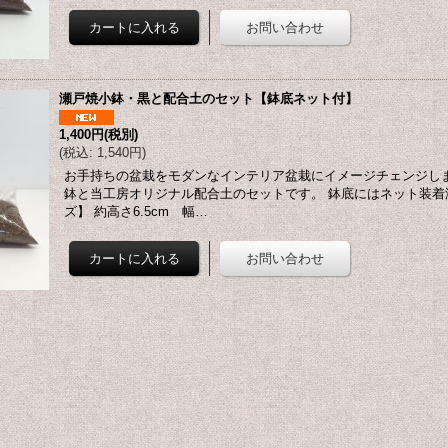
瀬戸焼小鉢・黒と配合土のセット【鉢底ネット付】
1,400円
(税別)
(
税込
:
1,540円
)
お手持ちの盆栽をモダンなインテリア盆栽にイメージチェンジしま
鉢と当工房オリジナル配合土のセットです。 鉢底にはネット装着
ズ】 約高さ6.5cm 幅…