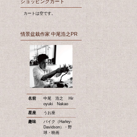
ショッピングカート
カートは空です。
情景盆栽作家 中尾浩之PR
名前
中尾 浩之 Hir
oyuki Nakao
星座
うお座
趣味
バイク（Harley-
Davidson）・野
球・映画