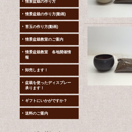
情景盆栽の作り方
情景盆栽の作り方(動画)
苔玉の作り方(動画)
情景盆栽教室のご案内
情景盆栽教室 各地開催情
報
卸売します！
盆栽を使ったディスプレー
承ります！
ギフトにいかがですか？
送料のご案内