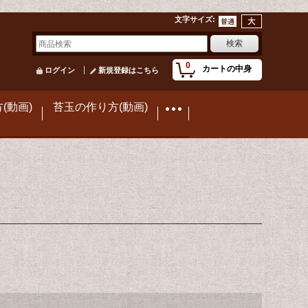
文字サイズ
:
0
カートの中身
ログイン
新規登録はこちら
(動画)
苔玉の作り方(動画)