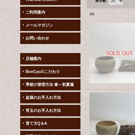
表示数
:
ご利用案内
3
件
メールマガジン
お問い合わせ
店舗案内
BonCyuのこだわり
季節の管理方法 春～初夏遍
盆栽のお手入れ方法
苔玉のお手入れ方法
育て方Q＆A