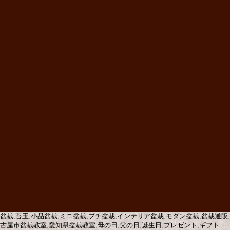
盆栽,苔玉,小品盆栽,ミニ盆栽,プチ盆栽,インテリア盆栽,モダン盆栽,盆栽通
古屋市盆栽教室,愛知県盆栽教室,母の日,父の日,誕生日,プレゼント,ギフト