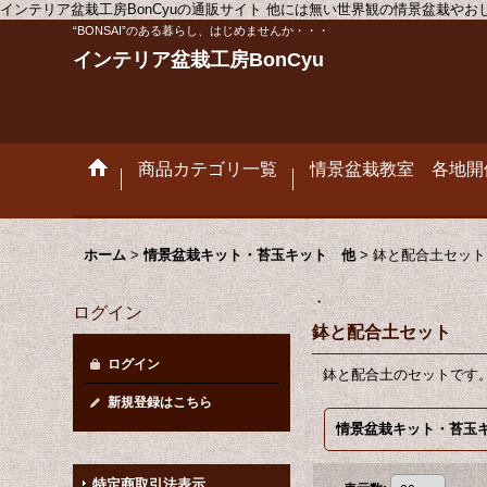
インテリア盆栽工房BonCyuの通販サイト 他には無い世界観の情景盆栽や
“BONSAI”のある暮らし、はじめませんか・・・
インテリア盆栽工房BonCyu
商品カテゴリ一覧
情景盆栽教室 各地開
ホーム
>
情景盆栽キット・苔玉キット 他
>
鉢と配合土セット
・
ログイン
鉢と配合土セット
ログイン
鉢と配合土のセットです
新規登録はこちら
特定商取引法表示