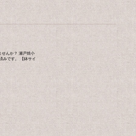
せんか？ 瀬戸焼小
済みです。 【鉢サイ