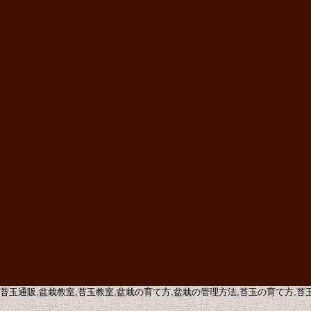
販,苔玉通販,盆栽教室,苔玉教室,盆栽の育て方,盆栽の管理方法,苔玉の育て方,