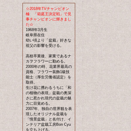
☆2018年TVチャンピオン
極 「箱庭王決定戦」で見
事チャンピオンに輝きまし
た☆
1968年3月生
岐阜県在住
幼い頃より「盆栽」好きな
祖父の影響を受ける。
高校卒業後、家業であるナ
カヲフラワーに勤める。
2000年の時、花業界最高の
資格、フラワー装飾1級技
能士（厚生労働省認定）を
取得。
生け花に携わるうちに「和
の植物の表現」盆栽の奥深
さに惹かれ現代の盆栽の魅
力に目覚める。
2007年、独自の世界観を表
現したオリジナル盆栽を
「情景盆栽」と名付け、イ
ンテリア盆栽工房Bon Cyu
を立ち上げる。