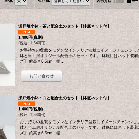
画像
:
並び順
:
表示方法
:
瀬戸焼小鉢・茶と配合土のセット【鉢底ネット付】
1,400円
(税別)
(
税込
:
1,540円
)
お手持ちの盆栽をモダンなインテリア盆栽にイメージチェンジしま
鉢と当工房オリジナル配合土のセットです。 鉢底にはネット装着
ズ】 約高さ6.5cm 幅…
瀬戸焼小鉢・白と配合土のセット【鉢底ネット付】
1,400円
(税別)
(
税込
:
1,540円
)
お手持ちの盆栽をモダンなインテリア盆栽にイメージチェンジしま
鉢と当工房オリジナル配合土のセットです。 鉢底にはネット装着
ズ】 約高さ6.5cm 幅…