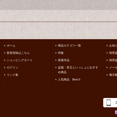
ホーム
商品カテゴリ一覧
お知
新規登録はこちら
特集
情景
ショッピングカート
新着作品
情景盆
ログイン
盆栽・苔玉といっしょにおすす
メー
め商品
リンク集
掲示
人気商品 Best５