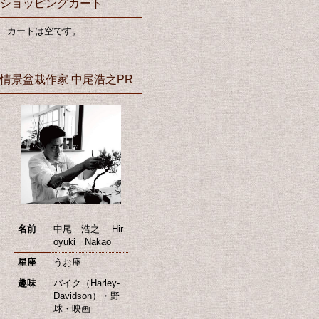
ショッピングカート
カートは空です。
情景盆栽作家 中尾浩之PR
名前
中尾 浩之 Hir
oyuki Nakao
星座
うお座
趣味
バイク（Harley-
Davidson）・野
球・映画