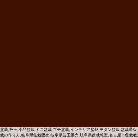
盆栽,苔玉,小品盆栽,ミニ盆栽,プチ盆栽,インテリア盆栽,モダン盆栽,盆栽通販
栽の作り方,岐阜県盆栽販売,岐阜県苔玉販売,岐阜県盆栽教室,名古屋市盆栽教室