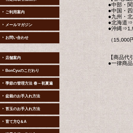
●中部・関西・北陸・
●中国・四国・南東
ご利用案内
●九州・北東北⇒1
●北海道⇒1,7
メールマガジン
●沖縄⇒1,92
お問い合わせ
（15,000円(税別
【商品代引手
店舗案内
●一律商品代引き手数
BonCyuのこだわり
季節の管理方法 春～初夏遍
盆栽のお手入れ方法
苔玉のお手入れ方法
育て方Q＆A