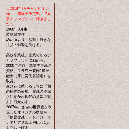
☆2018年TVチャンピオン
極 「箱庭王決定戦」で見
事チャンピオンに輝きまし
た☆
1968年3月生
岐阜県在住
幼い頃より「盆栽」好きな
祖父の影響を受ける。
高校卒業後、家業であるナ
カヲフラワーに勤める。
2000年の時、花業界最高の
資格、フラワー装飾1級技
能士（厚生労働省認定）を
取得。
生け花に携わるうちに「和
の植物の表現」盆栽の奥深
さに惹かれ現代の盆栽の魅
力に目覚める。
2007年、独自の世界観を表
現したオリジナル盆栽を
「情景盆栽」と名付け、イ
ンテリア盆栽工房Bon Cyu
を立ち上げる。