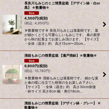
長良川もみじのミニ情景盆栽 【デザイン鉢・白or
黒】 ☆数量物☆
4,500
円
(税別)
(
税込
:
4,950
円
)
☆数量物です☆ 長良川もみじは落葉樹です。 葉
が細かくとても可愛らしいもみじです。 春の新芽
から秋の紅葉までお楽しみ頂けます。 【サイズ】
・全体（器含）約 高さ15cm〜20cm…
清姫もみじの情景盆栽 【瀬戸焼鉢】☆数量物☆
9,800
円
(税別)
(
税込
:
10,780
円
)
☆数量物☆ 清姫もみじは落葉樹です。 細かな葉
と傘の様に仕立てた樹形のをお楽しみ下さい。
【サイズ】 ・全体（器含）約 高さ30cm前後
・鉢サイズ 高さ8cm 幅・奥行18cm…
清姫もみじの情景盆栽 【デザイン鉢・グレー】 ☆
数量物☆