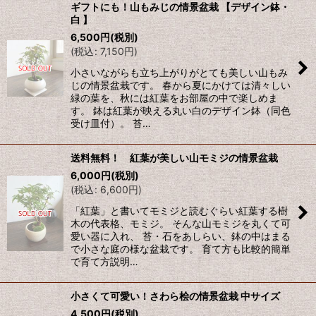
ギフトにも！山もみじの情景盆栽 【デザイン鉢・
白 】
6,500
円
(税別)
(
税込
:
7,150
円
)
小さいながらも立ち上がりがとても美しい山もみ
じの情景盆栽です。 春から夏にかけては清々しい
緑の葉を、秋には紅葉をお部屋の中で楽しめま
す。 鉢は紅葉が映える丸い白のデザイン鉢（同色
受け皿付）。 苔…
送料無料！ 紅葉が美しい山モミジの情景盆栽
6,000
円
(税別)
(
税込
:
6,600
円
)
「紅葉」と書いてモミジと読むぐらい紅葉する樹
木の代表格、モミジ。 そんな山モミジを丸くて可
愛い器に入れ、 苔・石をあしらい、鉢の中はまる
で小さな庭の様な盆栽です。 育て方も比較的簡単
で育て方説明…
小さくて可愛い！さわら桧の情景盆栽 中サイズ
4,500
円
(税別)