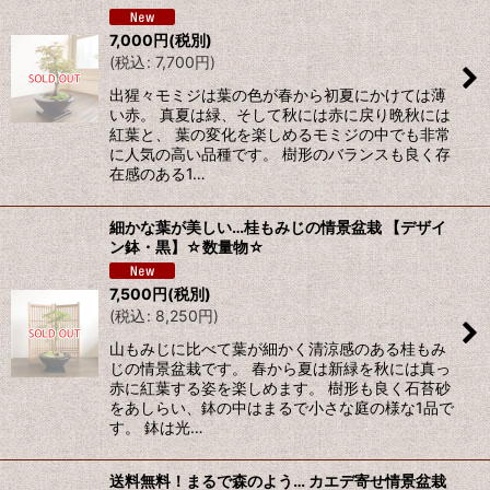
7,000
円
(税別)
(
税込
:
7,700
円
)
出猩々モミジは葉の色が春から初夏にかけては薄
い赤。 真夏は緑、そして秋には赤に戻り晩秋には
紅葉と、 葉の変化を楽しめるモミジの中でも非常
に人気の高い品種です。 樹形のバランスも良く存
在感のある1…
細かな葉が美しい…桂もみじの情景盆栽 【デザイ
ン鉢・黒】☆数量物☆
7,500
円
(税別)
(
税込
:
8,250
円
)
山もみじに比べて葉が細かく清涼感のある桂もみ
じの情景盆栽です。 春から夏は新緑を秋には真っ
赤に紅葉する姿を楽しめます。 樹形も良く石苔砂
をあしらい、鉢の中はまるで小さな庭の様な1品で
す。 鉢は光…
送料無料！まるで森のよう… カエデ寄せ情景盆栽