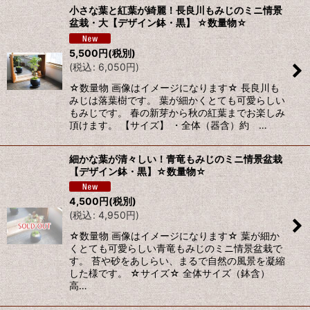
小さな葉と紅葉が綺麗！長良川もみじのミニ情景
盆栽・大【デザイン鉢・黒】 ☆数量物☆
並び順
:
5,500
円
(税別)
(
税込
:
6,050
円
)
絞り込む
☆数量物 画像はイメージになります☆ 長良川も
みじは落葉樹です。 葉が細かくとても可愛らしい
もみじです。 春の新芽から秋の紅葉までお楽しみ
頂けます。 【サイズ】 ・全体（器含）約 …
細かな葉が清々しい！青竜もみじのミニ情景盆栽
【デザイン鉢・黒】☆数量物☆
4,500
円
(税別)
(
税込
:
4,950
円
)
☆数量物 画像はイメージになります☆ 葉が細か
くとても可愛らしい青竜もみじのミニ情景盆栽で
す。 苔や砂をあしらい、まるで自然の風景を凝縮
した様です。 ☆サイズ☆ 全体サイズ（鉢含）
高…