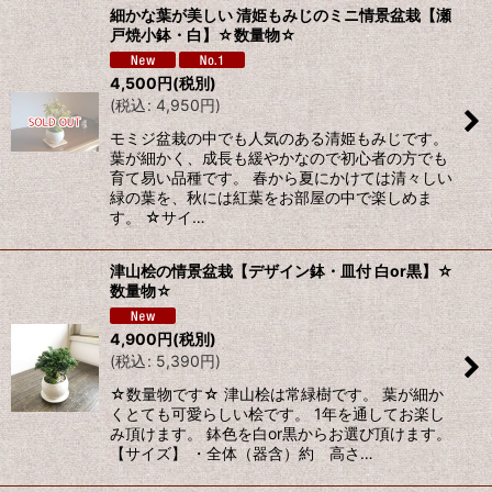
細かな葉が美しい 清姫もみじのミニ情景盆栽【瀬
戸焼小鉢・白】☆数量物☆
4,500
円
(税別)
(
税込
:
4,950
円
)
モミジ盆栽の中でも人気のある清姫もみじです。
葉が細かく、成長も緩やかなので初心者の方でも
育て易い品種です。 春から夏にかけては清々しい
緑の葉を、秋には紅葉をお部屋の中で楽しめま
す。 ☆サイ…
津山桧の情景盆栽【デザイン鉢・皿付 白or黒】☆
数量物☆
4,900
円
(税別)
(
税込
:
5,390
円
)
☆数量物です☆ 津山桧は常緑樹です。 葉が細か
くとても可愛らしい桧です。 1年を通してお楽し
み頂けます。 鉢色を白or黒からお選び頂けます。
【サイズ】 ・全体（器含）約 高さ…