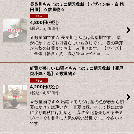
長良川もみじのミニ情景盆栽 【デザイン鉢・白 楕
円皿】 ☆数量物☆
4,800
円
(税別)
(
税込
:
5,280
円
)
☆数量物です☆ 長良川もみじは落葉樹です。 葉
が細かくとても可愛らしいもみじです。 春の新芽
から秋の紅葉までお楽しみ頂けます。 【サイズ】
・全体（器含）約 高さ15cm〜17cm …
紅葉が美しい 出猩々もみじのミニ情景盆栽【瀬戸
焼小鉢・黒】☆数量物☆
4,200
円
(税別)
(
税込
:
4,620
円
)
☆数量物です☆ 出猩々モミジは葉の色が春から初
夏にかけては薄い赤。 真夏は緑、そして秋には赤
に戻り晩秋には紅葉と、 葉の変化を楽しめるモミ
ジの中でも非常に人気の高い品種です。 小さい木
です…