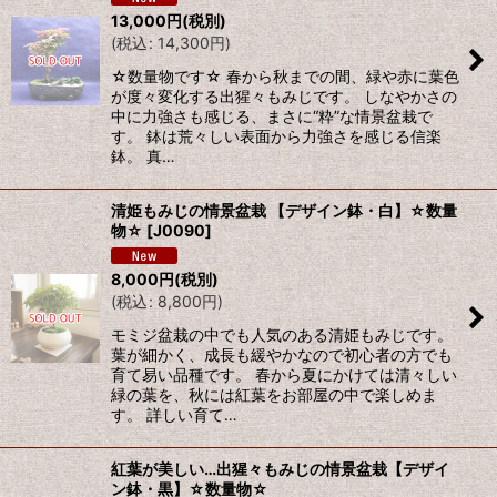
13,000
円
(税別)
(
税込
:
14,300
円
)
☆数量物です☆ 春から秋までの間、緑や赤に葉色
が度々変化する出猩々もみじです。 しなやかさの
中に力強さも感じる、まさに“粋”な情景盆栽で
す。 鉢は荒々しい表面から力強さを感じる信楽
鉢。 真…
清姫もみじの情景盆栽 【デザイン鉢・白】☆数量
物☆
[
J0090
]
8,000
円
(税別)
(
税込
:
8,800
円
)
モミジ盆栽の中でも人気のある清姫もみじです。
葉が細かく、成長も緩やかなので初心者の方でも
育て易い品種です。 春から夏にかけては清々しい
緑の葉を、秋には紅葉をお部屋の中で楽しめま
す。 詳しい育て…
紅葉が美しい…出猩々もみじの情景盆栽【デザイ
ン鉢・黒】☆数量物☆