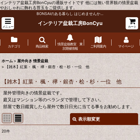
インテリア盆栽工房BonCyuの通販サイトです 他には無い世界観の情景盆栽
やおしゃれに飾れる苔玉をご提供します。
BONSAIのある暮らし はじめませんか…
インテリア盆栽工房BonCyu
メニュー
カート
情景盆栽教室 東
カテゴリ
商品検索
ご利用案内
マイページ
京開催情報
ホーム
>
屋外向き 情景盆栽
>
【雑木】紅葉・ 楓・ 欅・銀杏・桧・杉・一位 他
【雑木】紅葉・ 楓・ 欅・銀杏・桧・杉・一位 他
屋外管理向きの情景盆栽です。
庭又はマンション等のベランダで管理して下さい。
部屋で数日鑑賞したら屋外で数日日光に当てる事をお勧めします。
表示順変更
閉じる
20
件
表示数
: