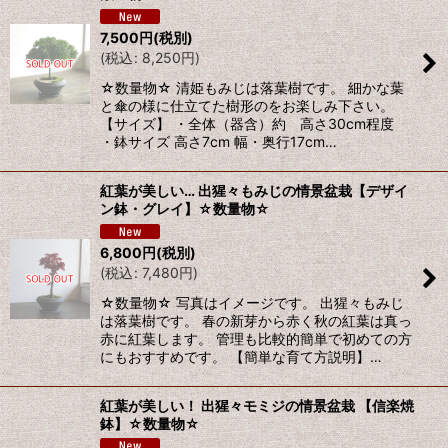
7,500
円
(税別)
(
税込
:
8,250
円
)
☆数量物☆ 清姫もみじは落葉樹です。 細かな葉
と傘の様に仕立てた樹形のをお楽しみ下さい。
【サイズ】 ・全体（器含）約 高さ30cm程度
・鉢サイズ 高さ7cm 幅・奥行17cm…
紅葉が美しい… 出猩々もみじの情景盆栽【デザイ
ン鉢・グレイ】☆数量物☆
6,800
円
(税別)
(
税込
:
7,480
円
)
☆数量物☆ 写真はイメージです。 出猩々もみじ
は落葉樹です。 春の新芽から赤く秋の紅葉は真っ
赤に紅葉します。 管理も比較的簡単で初めての方
にもおすすめです。 【簡単な育て方説明】…
紅葉が美しい！ 出猩々モミジの情景盆栽 【信楽焼
鉢】☆数量物☆