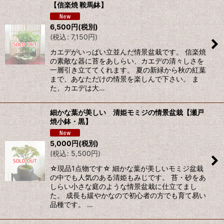
【信楽焼 鞍馬鉢】
6,500
円
(税別)
(
税込
:
7,150
円
)
カエデがいっぱい立並んだ情景盆栽です。 信楽焼
の素敵な器に苔をあしらい、カエデの清々しさを
一層引き立ててくれます。 夏の新緑から秋の紅葉
まで、あなただけの情景を楽しんで下さい。 ま
た、カエデは大…
細かな葉が美しい 清姫モミジの情景盆栽【瀬戸
焼小鉢・黒】
5,000
円
(税別)
(
税込
:
5,500
円
)
☆現品1点物です☆ 細かな葉が美しいモミジ盆栽
の中でも人気のある清姫もみじです。 苔・砂をあ
しらい小さな庭のような情景盆栽に仕立てまし
た。 成長も緩やかなので初心者の方でも育て易い
品種です。 …