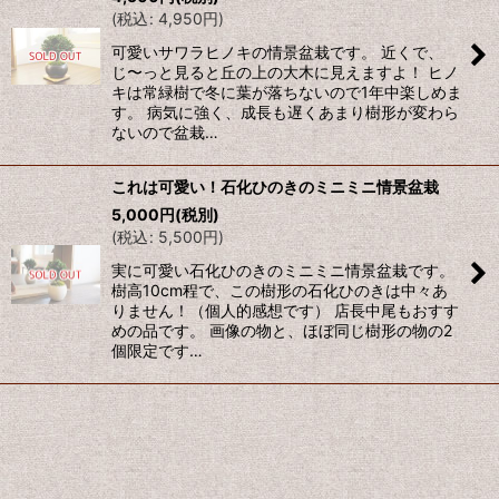
(
税込
:
4,950
円
)
可愛いサワラヒノキの情景盆栽です。 近くで、
じ〜っと見ると丘の上の大木に見えますよ！ ヒノ
キは常緑樹で冬に葉が落ちないので1年中楽しめま
す。 病気に強く、成長も遅くあまり樹形が変わら
ないので盆栽…
これは可愛い！石化ひのきのミニミニ情景盆栽
5,000
円
(税別)
(
税込
:
5,500
円
)
実に可愛い石化ひのきのミニミニ情景盆栽です。
樹高10cm程で、この樹形の石化ひのきは中々あ
りません！（個人的感想です） 店長中尾もおすす
めの品です。 画像の物と、ほぼ同じ樹形の物の2
個限定です…