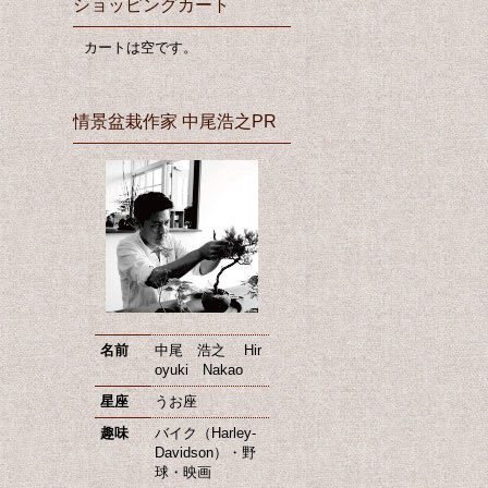
ショッピングカート
カートは空です。
情景盆栽作家 中尾浩之PR
名前
中尾 浩之 Hir
oyuki Nakao
星座
うお座
趣味
バイク（Harley-
Davidson）・野
球・映画