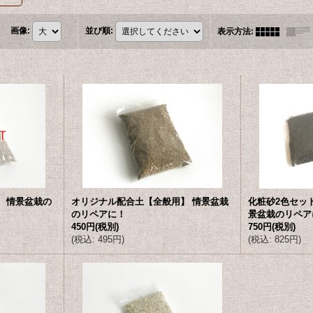
画像
:
並び順
:
表示方法
:
 情景盆栽の
オリジナル配合土【全般用】 情景盆栽
化粧砂2色セッ
のリペアに！
景盆栽のリペア
450円
(税別)
750円
(税別)
(
税込
:
495円
)
(
税込
:
825円
)