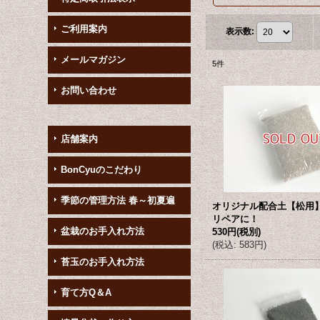
ご利用案内
表示数
:
メールマガジン
5
件
お問い合わせ
店舗案内
BonCyuのこだわり
季節の管理方法 春～初夏遍
オリジナル配合土【松用】
リペアに！
盆栽のお手入れ方法
530円
(税別)
(
税込
:
583円
)
苔玉のお手入れ方法
育て方Q＆A