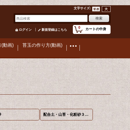
文字サイズ
:
0
カートの中身
ログイン
新規登録はこちら
(動画)
苔玉の作り方(動画)
砂
配合土・山苔・化粧砂３点セット