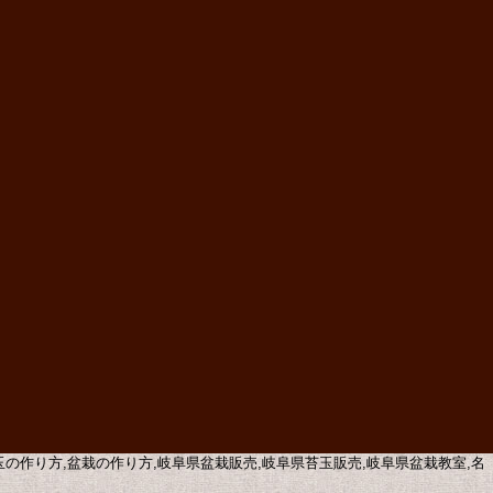
苔玉の作り方,盆栽の作り方,岐阜県盆栽販売,岐阜県苔玉販売,岐阜県盆栽教室,名