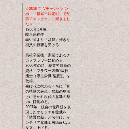
☆2018年TVチャンピオン
極 「箱庭王決定戦」で見
事チャンピオンに輝きまし
た☆
1968年3月生
岐阜県在住
幼い頃より「盆栽」好きな
祖父の影響を受ける。
高校卒業後、家業であるナ
カヲフラワーに勤める。
2000年の時、花業界最高の
資格、フラワー装飾1級技
能士（厚生労働省認定）を
取得。
生け花に携わるうちに「和
の植物の表現」盆栽の奥深
さに惹かれ現代の盆栽の魅
力に目覚める。
2007年、独自の世界観を表
現したオリジナル盆栽を
「情景盆栽」と名付け、イ
ンテリア盆栽工房Bon Cyu
を立ち上げる。