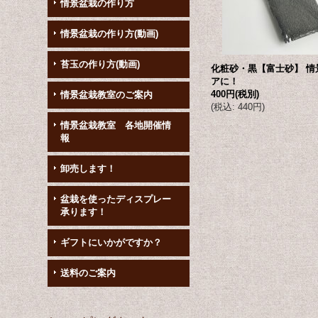
情景盆栽の作り方
情景盆栽の作り方(動画)
苔玉の作り方(動画)
化粧砂・黒【富士砂】 情
アに！
400円
(税別)
情景盆栽教室のご案内
(
税込
:
440円
)
情景盆栽教室 各地開催情
報
卸売します！
盆栽を使ったディスプレー
承ります！
ギフトにいかがですか？
送料のご案内