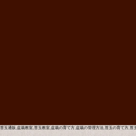
販,苔玉通販,盆栽教室,苔玉教室,盆栽の育て方,盆栽の管理方法,苔玉の育て方,