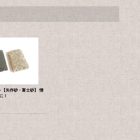
ト【矢作砂・富士砂】 情
に！