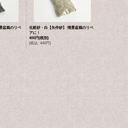
景盆栽のリペ
化粧砂・白【矢作砂】 情景盆栽のリペ
アに！
400円
(税別)
(
税込
:
440円
)