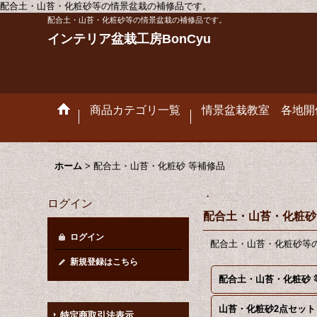
配合土・山苔・化粧砂等の情景盆栽の補修品です。
配合土・山苔・化粧砂等の情景盆栽の補修品です。
インテリア盆栽工房BonCyu
商品カテゴリ一覧
情景盆栽教室 各地開
ホーム
>
配合土・山苔・化粧砂 等補修品
・
ログイン
配合土・山苔・化粧砂
ログイン
配合土・山苔・化粧砂等
新規登録はこちら
山苔・化粧砂2点セット
特定商取引法表示