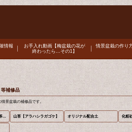
催情報
お手入れ動画【梅盆栽の花が
情景盆栽の作り方
終わったら…その1】
 等補修品
の情景盆栽の補修品です。
配合土・山苔・化粧砂 等補修品 (全商品)
山苔【アラハシラガゴケ】
オリジナル配合土
化粧