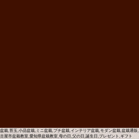
盆栽,苔玉,小品盆栽,ミニ盆栽,プチ盆栽,インテリア盆栽,モダン盆栽,盆栽通
古屋市盆栽教室,愛知県盆栽教室,母の日,父の日,誕生日,プレゼント,ギフト