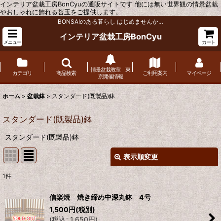
インテリア盆栽工房BonCyuの通販サイトです 他には無い世界観の情景盆栽
やおしゃれに飾れる苔玉をご提供します。
BONSAIのある暮らし はじめませんか…
インテリア盆栽工房BonCyu
メニュー
カート
情景盆栽教室 東
カテゴリ
商品検索
ご利用案内
マイページ
京開催情報
ホーム
>
盆栽鉢
>
スタンダード(既製品)鉢
スタンダード(既製品)鉢
スタンダード(既製品)鉢
表示順変更
閉じる
1
件
表示数
:
信楽焼 焼き締め中深丸鉢 4号
1,500
円
(税別)
並び順
:
(
税込
:
1,650
円
)