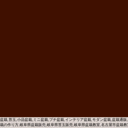
盆栽,苔玉,小品盆栽,ミニ盆栽,プチ盆栽,インテリア盆栽,モダン盆栽,盆栽通販
栽の作り方,岐阜県盆栽販売,岐阜県苔玉販売,岐阜県盆栽教室,名古屋市盆栽教室