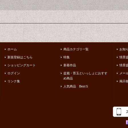
ホーム
商品カテゴリ一覧
お知
新規登録はこちら
特集
情景
ショッピングカート
新着作品
情景盆
ログイン
盆栽・苔玉といっしょにおすす
メー
め商品
リンク集
掲示
人気商品 Best５