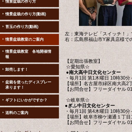
情景盆栽の作り方
情景盆栽の作り方(動画)
苔玉の作り方(動画)
左：東海テレビ「スイッチ！」
右：広島県福山市Y家具
情景盆栽教室のご案内
情景盆栽教室 各地開催情
報
【定期出張教室】
☆愛知県☆
卸売します！
●
南大高中日文化センター
・毎月1回 第1木曜日 10時30分
盆栽を使ったディスプレー
【場所】名古屋市緑区南大高2丁
承ります！
【お問合せ】フリーダイヤル 0120-
☆岐阜県☆
ギフトにいかがですか？
●
ぎふ中日文化センター
・毎月1回 第4木曜日 10時30分
送料のご案内
【場所】岐阜市柳ケ瀬通１丁目
【お問合せ】フリーダイヤル 0120-