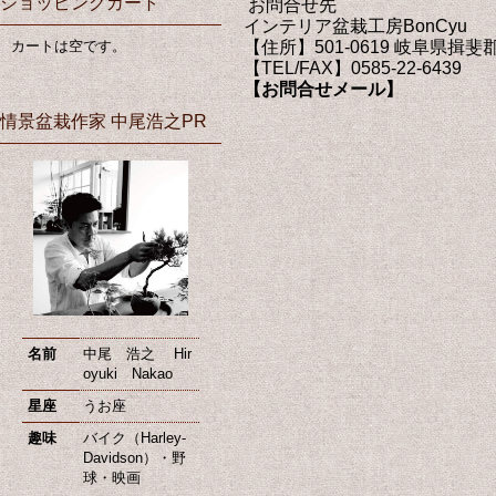
ショッピングカート
お問合せ先
インテリア盆栽工房BonCyu
カートは空です。
【住所】501-0619 岐阜県揖斐
【TEL/FAX】0585-22-6439
【お問合せメール】
情景盆栽作家 中尾浩之PR
名前
中尾 浩之 Hir
oyuki Nakao
星座
うお座
趣味
バイク（Harley-
Davidson）・野
球・映画