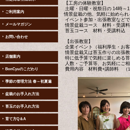
【工房の体験教室】
土曜・日曜・祝祭日の 14時～
ご利用案内
情景盆栽の他、気軽に始められ
イベント参加・出張教室などで
メールマガジン
情景盆栽コース 材料・受講料込
苔玉コース 材料・受講料込 1
お問い合わせ
【出張教室】
企業イベント（福利厚生・お客
情景盆栽又は苔玉作りの出張教
店舗案内
特に低予算で気軽に楽しめる苔
人数・ご予算等、お気軽にご相
費用内容 材料費+講師料 （
BonCyuのこだわり
季節の管理方法 春～初夏遍
盆栽のお手入れ方法
苔玉のお手入れ方法
育て方Q＆A