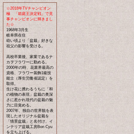
☆2018年TVチャンピオン
極 「箱庭王決定戦」で見
事チャンピオンに輝きまし
た☆
1968年3月生
岐阜県在住
幼い頃より「盆栽」好きな
祖父の影響を受ける。
高校卒業後、家業であるナ
カヲフラワーに勤める。
2000年の時、花業界最高の
資格、フラワー装飾1級技
能士（厚生労働省認定）を
取得。
生け花に携わるうちに「和
の植物の表現」盆栽の奥深
さに惹かれ現代の盆栽の魅
力に目覚める。
2007年、独自の世界観を表
現したオリジナル盆栽を
「情景盆栽」と名付け、イ
ンテリア盆栽工房Bon Cyu
を立ち上げる。