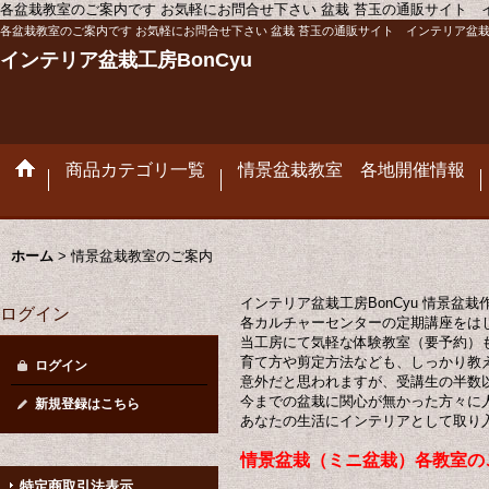
各盆栽教室のご案内です お気軽にお問合せ下さい 盆栽 苔玉の通販サイト イ
各盆栽教室のご案内です お気軽にお問合せ下さい 盆栽 苔玉の通販サイト インテリア盆栽工
インテリア盆栽工房BonCyu
商品カテゴリ一覧
情景盆栽教室 各地開催情報
ホーム
>
情景盆栽教室のご案内
インテリア盆栽工房BonCyu 情景盆栽
ログイン
各カルチャーセンターの定期講座をは
当工房にて気軽な体験教室（要予約）
育て方や剪定方法なども、しっかり教
ログイン
意外だと思われますが、受講生の半数
今までの盆栽に関心が無かった方々に
新規登録はこちら
あなたの生活にインテリアとして取り入
情景盆栽（ミニ盆栽）各教室の
特定商取引法表示