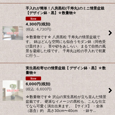
手入れが簡単！八房黒松(千寿丸)のミニ情景盆栽
【デザイン鉢・黒】☆数量物☆
4,300
円
(税別)
(
税込
:
4,730
円
)
☆数量物です☆ 八房黒松 千寿丸の情景盆栽で
す。 鉢はどんな空間にも似合うモダン鉢（同色受
け皿付き）。 苔や砂をあしらい、まるで自然の風
景を凝縮した様です。 千寿丸は松の手入れで初夏
に行う…
実生黒松寄せの情景盆栽【 デザイン鉢・黒】☆数
量物☆
6,000
円
(税別)
(
税込
:
6,600
円
)
☆数量物です☆ 沢山の実生黒松が立ち並んだ情景
盆栽です。 硬派なイメージの黒松も、こんな仕立
てなら可愛く演出出来ます。 【サイズ】 ・全体
（器含）約 高さ30cm〜40cm ・鉢サ…