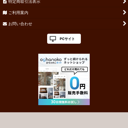
特定商取引法表示
ご利用案内
お問い合わせ
PCサイト
Powered by
おちゃのこネット
ネットショップ作成サービス
盆栽,苔玉,小品盆栽,ミニ盆栽,プチ盆栽,インテリア盆栽,モダン盆栽,盆栽通販,