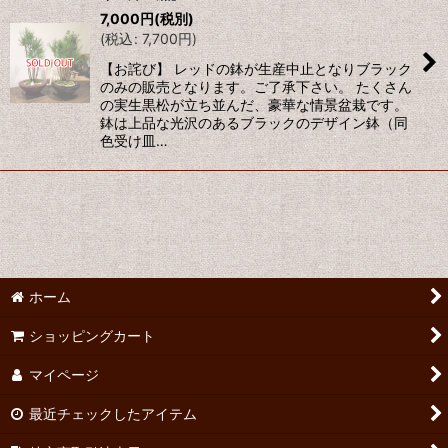
7,000
円
(税別)
(
税込
:
7,700
円
)
【お詫び】 レッドの鉢が生産中止となりブラック
のみの販売となります。ご了承下さい。 たくさん
の実生黒松が立ち並んだ、豪華な情景盆栽です。
鉢は上品な光沢のあるブラックのデザイン鉢（同
色受け皿…
ホーム
ショッピングカート
マイページ
最近チェックしたアイテム