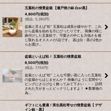
五葉松の情景盆栽 【瀬戸焼小鉢 白or黒】
4,800
円
(税別)
(
税込
:
5,280
円
)
盆栽と言えば"松" 五葉松は成長が緩やかで、これ
から盆栽を始める方にぴったりです。 画像の様に
曲付けした五葉松で、可愛さの中にも力強さを感
じ取れるオススメの1品です。 器は白・黒の2色か
らお選び…
盆栽といえば松！ 五葉松の情景盆栽
6,500
円
(税別)
(
税込
:
7,150
円
)
盆栽といえば"松" こんな可愛い器に入った五葉松
の盆栽からはじませんか？ 画像のように玄関やリ
ビングにさりげなく飾ってみて下さい・・・ 訪問
された方がきっとビックリしますよ！ ★数量物の
為…
ギフトにも最適！実生黒松寄せの情景盆栽【 デザ
イン鉢・黒】