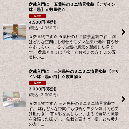
盆栽入門に！ 五葉松のミニ情景盆栽 【デザイン
鉢・黒】☆数量物☆
並び順
:
4,500
円
(税別)
(
税込
:
4,950
円
)
絞り込む
☆数量物です☆ 五葉松のミニ情景盆栽です。 鉢
はどんな空間にも似合うモダンな瀬戸焼鉢 苔や砂
をあしらい、まるで自然の風景を凝縮した様で
す。 盆栽と言えば「松」とお考えの方！ この五
葉松か…
盆栽入門に！ 三河黒松のミニミニ情景盆栽 【デザ
イン鉢・黒or白】☆数量物☆
3,000
円
(税別)
(
税込
:
3,300
円
)
☆数量物です☆ 三河黒松のミニミニ情景盆栽で
す。 鉢はどんな空間にも似合うモダン鉢（同色受
け皿付き） 苔や砂をあしらい、まるで自然の風景
を凝縮した様です。 盆栽と言えば「松」とお考え
の方！…