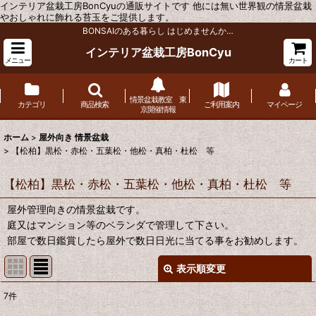
インテリア盆栽工房BonCyuの通販サイトです 他には無い世界観の情景盆栽
やおしゃれに飾れる苔玉をご提供します。
BONSAIのある暮らし はじめませんか…
インテリア盆栽工房BonCyu
メニュー
カート
情景盆栽教室 東
カテゴリ
商品検索
ご利用案内
マイページ
京開催情報
ホーム
>
屋外向き 情景盆栽
>
【松柏】黒松・赤松・五葉松・他松・真柏・杜松 等
【松柏】黒松・赤松・五葉松・他松・真柏・杜松 等
屋外管理向きの情景盆栽です。
庭又はマンション等のベランダで管理して下さい。
部屋で数日鑑賞したら屋外で数日日光に当てる事をお勧めします。
表示順変更
閉じる
7
件
表示数
: