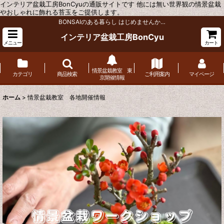
インテリア盆栽工房BonCyuの通販サイトです 他には無い世界観の情景盆栽
やおしゃれに飾れる苔玉をご提供します。
BONSAIのある暮らし はじめませんか…
インテリア盆栽工房BonCyu
メニュー
カート
情景盆栽教室 東
カテゴリ
商品検索
ご利用案内
マイページ
京開催情報
ホーム
>
情景盆栽教室 各地開催情報