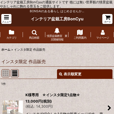
インテリア盆栽工房BonCyuの通販サイトです 他には無い世界観の情景盆栽
やおしゃれに飾れる苔玉をご提供します。
BONSAIのある暮らし はじめませんか…
インテリア盆栽工房BonCyu
メニュー
カート
情景盆栽教室 東
カテゴリ
商品検索
ご利用案内
マイページ
京開催情報
ホーム
>
インスタ限定 作品販売
インスタ限定 作品販売
表示順変更
閉じる
1
件
表示数
:
K様専用 ☆インスタ限定1点物☆
13,000
円
(税別)
並び順
:
(
税込
:
14,300
円
)
インスタで紹介した1点物の販売ページです。 商