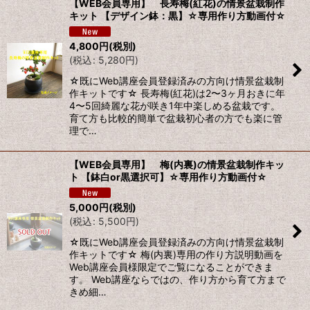
【WEB会員専用】 長寿梅(紅花)の情景盆栽制作
キット 【デザイン鉢：黒】☆専用作り方動画付☆
4,800
円
(税別)
(
税込
:
5,280
円
)
☆既にWeb講座会員登録済みの方向け情景盆栽制
作キットです☆ 長寿梅(紅花)は2〜3ヶ月おきに年
4〜5回綺麗な花が咲き1年中楽しめる盆栽です。
育て方も比較的簡単で盆栽初心者の方でも楽に管
理で…
【WEB会員専用】 梅(内裏)の情景盆栽制作キッ
ト 【鉢白or黒選択可】☆専用作り方動画付☆
5,000
円
(税別)
(
税込
:
5,500
円
)
☆既にWeb講座会員登録済みの方向け情景盆栽制
作キットです☆ 梅(内裏)専用の作り方説明動画を
Web講座会員様限定でご覧になることができま
す。 Web講座ならではの、作り方から育て方まで
きめ細…