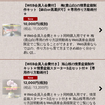
【WEB会員入会費付】 梅(貴山白)の情景盆栽制
作キット 【鉢白or黒選択可】☆専用作り方動画付
☆
10,000
円
(税別)
(
税込
:
11,000
円
)
☆Web会員入会費とキット同時購入用です☆ 梅
(貴山白)専用の作り方説明動画をWeb講座会員様
限定でご覧になることができます。 Web講座なら
ではの、作り方から育て方まできめ細かく分かり
易い説…
【WEB会員入会費付き】 旭山桜の情景盆栽制作
キット☆情景盆栽スターター3点セット付☆【専
用作り方動画付】
12,000
円
(税別)
(
税込
:
13,200
円
)
☆Web会員入会費とキット同時購入用です。情景
盆栽スターター3点セット付き☆ 旭山桜専用の作
り方説明動画をWeb講座会員様限定でご覧になる