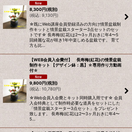
8,300
円
(税別)
絞り込む
(
税込
:
9,130
円
)
☆既にWeb講座会員登録済みの方向け情景盆栽制
作キットと情景盆栽スターター3点セットのセッ
トです☆ 長寿梅(紅花)は2〜3ヶ月おきに年4〜5
回綺麗な花が咲き1年中楽しめる盆栽です。 育て
方も比…
【WEB会員入会費付】 長寿梅(紅花)の情景盆栽
制作キット 【デザイン鉢：黒】☆専用作り方動画
付☆
9,800
円
(税別)
(
税込
:
10,780
円
)
☆Web会員入会費とキット同時購入用です☆ 会員
入会特典として制作時必要な道具をセットにした
「情景盆栽スターター3点セット」をプレゼント
致します。 長寿梅(紅花)は2〜3ヶ月おきに年4〜
5…