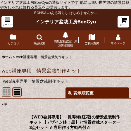
インテリア盆栽工房BonCyuの通販サイトです 他には無い世界観の情景盆栽
やおしゃれに飾れる苔玉をご提供します。
BONSAIのある暮らし はじめませんか…
インテリア盆栽工房BonCyu
メニュー
カート
情景盆栽教室 東
カテゴリ
商品検索
ご利用案内
マイページ
京開催情報
ホーム
>
web講座専用 情景盆栽制作キット
web講座専用 情景盆栽制作キット
web講座専用 情景盆栽制作キット
表示順変更
閉じる
7
件
表示数
:
【WEB会員専用】 長寿梅(紅花)の情景盆栽制作
キット 【デザイン鉢：黒】と情景盆栽スターター
並び順
:
3点セット ☆専用作り方動画付☆