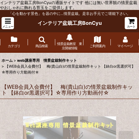
インテリア盆栽工房BonCyuの通販サイトです 他には無い世界観の情景盆栽
やおしゃれに飾れる苔玉をご提供します。
「心を動かす景色」を器の中に…情景盆栽。是非お手元でご堪能下さい。
インテリア盆栽工房BonCyu
メニュー
カート
情景盆栽教室 東
カテゴリ
商品検索
ご利用案内
マイページ
京開催情報
ホーム
>
web講座専用 情景盆栽制作キット
>
【WEB会員入会費付】 梅(貴山白)の情景盆栽制作キット 【鉢白or黒選択可】
☆専用作り方動画付☆
【WEB会員入会費付】 梅(貴山白)の情景盆栽制作キッ
ト 【鉢白or黒選択可】☆専用作り方動画付☆