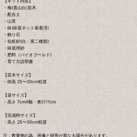
【キット内容】
・梅(貴山白)苗木
・配合土
・山苔
・鉢(鉢底ネット装着済)
・飾り石
・化粧砂(白・黒二種類)
・鉢底用砂
・肥料（バイオゴールド)
・育て方説明書
【苗木サイズ】
・樹高 25〜30cm程度
【器サイズ】
・高さ 7cmX幅・奥行11cm
【完成時サイズ】
・高さ 25〜30cm程度
注：数量物の為、画像と樹形が異なる場合があります。