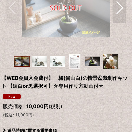
【WEB会員入会費付】 梅(貴山白)の情景盆栽制作キッ
ト 【鉢白or黒選択可】☆専用作り方動画付☆
販売価格
:
10,000
円
(税別)
(
税込
:
11,000
円
)
返品特約に関する重要事項