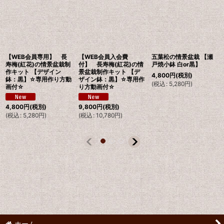
【WEB会員専用】 長
【WEB会員入会費
五葉松の情景盆栽 【瀬
寿梅(紅花)の情景盆栽制
付】 長寿梅(紅花)の情
戸焼小鉢 白or黒】
作キット 【デザイン
景盆栽制作キット 【デ
4,800
円
(税別)
鉢：黒】☆専用作り方動
ザイン鉢：黒】☆専用作
(
税込
:
5,280
円
)
画付☆
り方動画付☆
4,800
円
(税別)
9,800
円
(税別)
(
税込
:
5,280
円
)
(
税込
:
10,780
円
)
ホーム