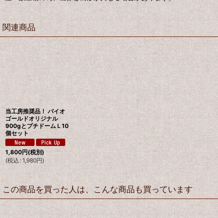
関連商品
当工房推奨品！ バイオ
ゴールドオリジナル
900gとプチドームＬ10
個セット
1,800
円
(税別)
(
税込
:
1,980
円
)
この商品を買った人は、こんな商品も買っています