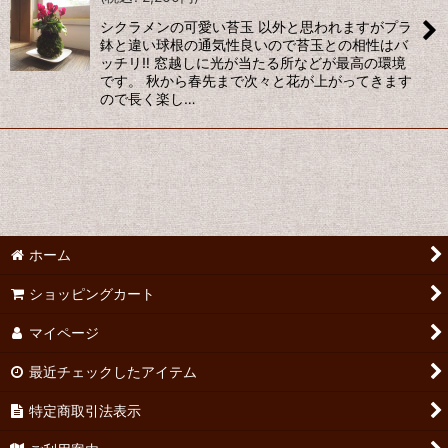
シクラメンの可愛い苔玉 以外と思われますがプラ
絞り込む
鉢と違い球根の通気性良いので苔玉との相性はバ
ッチリ‼ 窓越しに光が当たる所などが最高の環境
です。 秋から春先まで次々と花が上がってきます
ので長く楽し…
ホーム
ショッピングカート
マイページ
最近チェックしたアイテム
特定商取引法表示