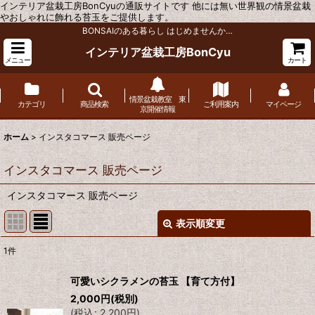
インテリア盆栽工房BonCyuの通販サイトです 他には無い世界観の情景盆栽
やおしゃれに飾れる苔玉をご提供します。
BONSAIのある暮らし はじめませんか…
インテリア盆栽工房BonCyu
メニュー
カート
情景盆栽教室 東
カテゴリ
商品検索
ご利用案内
マイページ
京開催情報
ホーム
>
インスタコマース 販売ページ
インスタコマース 販売ページ
インスタコマース 販売ページ
表示順変更
閉じる
1
件
表示数
:
可愛いシクラメンの苔玉 【育て方付】
2,000
円
(税別)
並び順
:
(
税込
:
2,200
円
)