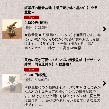
紅紫檀の情景盆栽 【瀬戸焼小鉢・黒or白】 ☆数
量物☆
4,800
円
(税別)
(
税込
:
5,280
円
)
☆数量物☆ 紅紫檀(ベニシタン)は落葉樹です。 春
に花が咲き秋から冬にかけて赤い実をお楽しみ頂
けます。 【サイズ】 ・全体（器含）約 高さ
15〜20cm ・鉢サイズ 高さ6cm 幅…
黄色の実が可愛い！キンズの情景盆栽 【デザイン
鉢黒・同色皿付き】☆数量物☆
5,300
円
(税別)
(
税込
:
5,830
円
)
☆数量物につき画像はイメージです☆ まるでみか
んの木のミニチュアの様なキンズの情景盆栽で
す。 鉢はどんな空間にも似合うモダン鉢（同色受
け皿付き）。 苔や砂をあしらいまるで小さな庭の
様です。 …