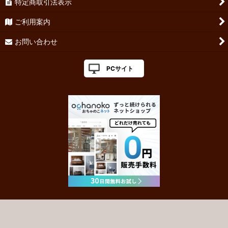
特定商取引法表示
ご利用案内
お問い合わせ
PCサイト
Powered by
おちゃのこネット
ネットショップ作成サービス
盆栽,苔玉,小品盆栽,ミニ盆栽,プチ盆栽,インテリア盆栽,モダン盆栽,盆栽通販,