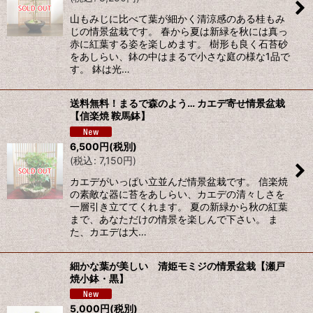
山もみじに比べて葉が細かく清涼感のある桂もみ
じの情景盆栽です。 春から夏は新緑を秋には真っ
赤に紅葉する姿を楽しめます。 樹形も良く石苔砂
をあしらい、鉢の中はまるで小さな庭の様な1品で
す。 鉢は光…
送料無料！まるで森のよう… カエデ寄せ情景盆栽
【信楽焼 鞍馬鉢】
6,500
円
(税別)
(
税込
:
7,150
円
)
カエデがいっぱい立並んだ情景盆栽です。 信楽焼
の素敵な器に苔をあしらい、カエデの清々しさを
一層引き立ててくれます。 夏の新緑から秋の紅葉
まで、あなただけの情景を楽しんで下さい。 ま
た、カエデは大…
細かな葉が美しい 清姫モミジの情景盆栽【瀬戸
焼小鉢・黒】
5,000
円
(税別)