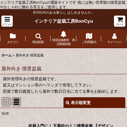
インテリア盆栽工房BonCyuの通販サイトです 他には無い世界観の情景盆栽
やおしゃれに飾れる苔玉をご提供します。
BONSAIのある暮らし はじめませんか…
インテリア盆栽工房BonCyu
メニュー
カート
情景盆栽教室 東
カテゴリ
商品検索
ご利用案内
マイページ
京開催情報
ホーム
>
屋外向き 情景盆栽
屋外向き 情景盆栽
屋外管理向きの情景盆栽です。
庭又はマンション等のベランダで管理して下さい。
部屋で数日鑑賞したら屋外で数日日光に当てる事をお勧めします。
表示順変更
閉じる
50
件
サブカテゴリ
:
盆栽入門に！ 五葉松のミニ情景盆栽 【デザイン