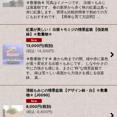
☆数量物☆ 写真はイメージです。 出猩々もみじ
は落葉樹です。 春の新芽から赤く秋の紅葉は真っ
赤に紅葉します。 管理も比較的簡単で初めての方
にもおすすめです。 【簡単な育て方説明】…
紅葉が美しい！ 出猩々モミジの情景盆栽 【信楽焼
鉢】☆数量物☆
13,000
円
(税別)
(
税込
:
14,300
円
)
☆数量物です☆ 春から秋までの間、緑や赤に葉色
が度々変化する出猩々もみじです。 しなやかさの
中に力強さも感じる、まさに“粋”な情景盆栽で
す。 鉢は荒々しい表面から力強さを感じる信楽
鉢。 真…
清姫もみじの情景盆栽 【デザイン鉢・白】☆数量
物☆
[
J0090
]
8,000
円
(税別)
(
税込
:
8,800
円
)