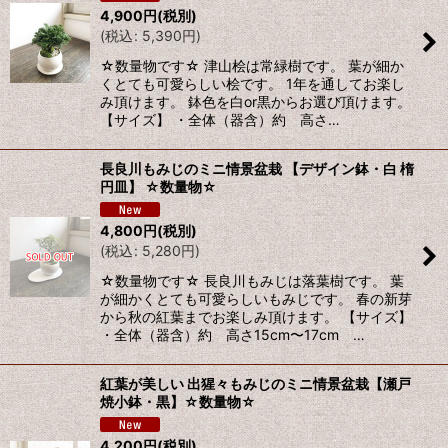
4,900
円
(税別)
(
税込
:
5,390
円
)
☆数量物です☆ 津山桧は常緑樹です。 葉が細か
くとても可愛らしい桧です。 1年を通してお楽し
み頂けます。 鉢色を白or黒からお選び頂けます。
【サイズ】 ・全体（器含）約 高さ…
長良川もみじのミニ情景盆栽 【デザイン鉢・白 楕
円皿】 ☆数量物☆
4,800
円
(税別)
(
税込
:
5,280
円
)
☆数量物です☆ 長良川もみじは落葉樹です。 葉
が細かくとても可愛らしいもみじです。 春の新芽
から秋の紅葉までお楽しみ頂けます。 【サイズ】
・全体（器含）約 高さ15cm〜17cm …
紅葉が美しい 出猩々もみじのミニ情景盆栽【瀬戸
焼小鉢・黒】☆数量物☆
4,200
円
(税別)