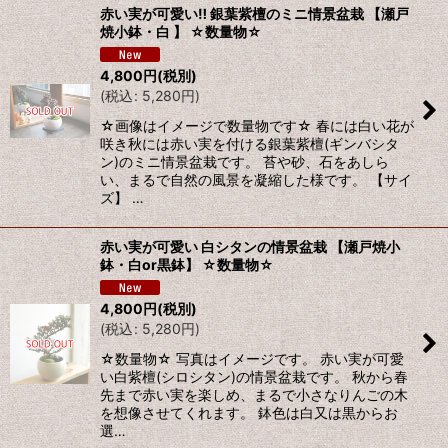
赤い実が可愛い‼ 銀葉紫檀のミニ情景盆栽 【瀬戸
焼小鉢・白 】 ☆数量物☆
4,800
円
(税別)
(
税込
:
5,280
円
)
☆画像はイメージで数量物です☆ 春には白い花が
咲き秋には赤い実を付ける銀葉紫檀(ギンバシタ
ン)のミニ情景盆栽です。 苔や砂、石をあしら
い、まるで自然の風景を凝縮した様です。 【サイ
ズ】 …
赤い実が可愛い 白シタンの情景盆栽 【瀬戸焼小
鉢・白or黒鉢】 ☆数量物☆
4,800
円
(税別)
(
税込
:
5,280
円
)
☆数量物☆ 写真はイメージです。 赤い実が可愛
い白紫檀(シロシタン)の情景盆栽です。 秋から春
先まで赤い実を楽しめ、まるで小さなりんごの木
を想像させてくれます。 鉢色は白又は黒からお
選…