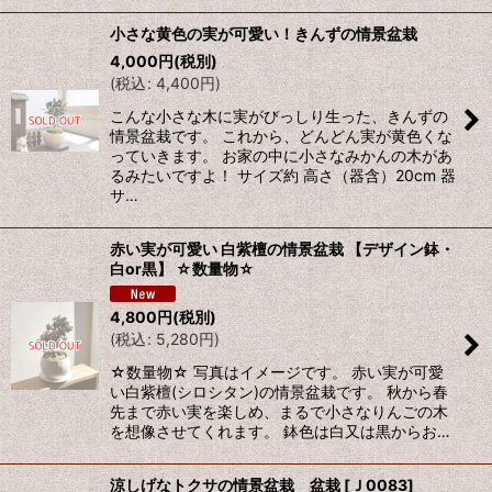
小さな黄色の実が可愛い！きんずの情景盆栽
4,000
円
(税別)
(
税込
:
4,400
円
)
こんな小さな木に実がびっしり生った、きんずの
情景盆栽です。 これから、どんどん実が黄色くな
っていきます。 お家の中に小さなみかんの木があ
るみたいですよ！ サイズ約 高さ（器含）20cm 器
サ…
赤い実が可愛い 白紫檀の情景盆栽 【デザイン鉢・
白or黒】 ☆数量物☆
4,800
円
(税別)
(
税込
:
5,280
円
)
☆数量物☆ 写真はイメージです。 赤い実が可愛
い白紫檀(シロシタン)の情景盆栽です。 秋から春
先まで赤い実を楽しめ、まるで小さなりんごの木
を想像させてくれます。 鉢色は白又は黒からお…
涼しげなトクサの情景盆栽 盆栽
[
Ｊ0083
]