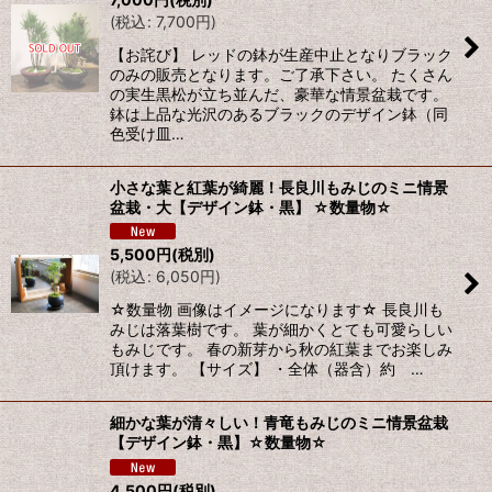
(
税込
:
7,700
円
)
【お詫び】 レッドの鉢が生産中止となりブラック
のみの販売となります。ご了承下さい。 たくさん
の実生黒松が立ち並んだ、豪華な情景盆栽です。
鉢は上品な光沢のあるブラックのデザイン鉢（同
色受け皿…
小さな葉と紅葉が綺麗！長良川もみじのミニ情景
盆栽・大【デザイン鉢・黒】 ☆数量物☆
5,500
円
(税別)
(
税込
:
6,050
円
)
☆数量物 画像はイメージになります☆ 長良川も
みじは落葉樹です。 葉が細かくとても可愛らしい
もみじです。 春の新芽から秋の紅葉までお楽しみ
頂けます。 【サイズ】 ・全体（器含）約 …
細かな葉が清々しい！青竜もみじのミニ情景盆栽
【デザイン鉢・黒】☆数量物☆
4,500
円
(税別)