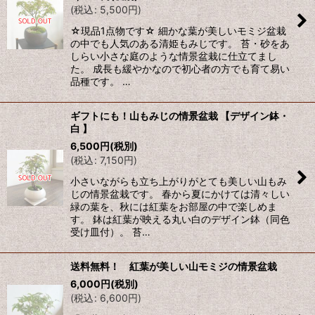
(
税込
:
5,500
円
)
☆現品1点物です☆ 細かな葉が美しいモミジ盆栽
の中でも人気のある清姫もみじです。 苔・砂をあ
しらい小さな庭のような情景盆栽に仕立てまし
た。 成長も緩やかなので初心者の方でも育て易い
品種です。 …
ギフトにも！山もみじの情景盆栽 【デザイン鉢・
白 】
6,500
円
(税別)
(
税込
:
7,150
円
)
小さいながらも立ち上がりがとても美しい山もみ
じの情景盆栽です。 春から夏にかけては清々しい
緑の葉を、秋には紅葉をお部屋の中で楽しめま
す。 鉢は紅葉が映える丸い白のデザイン鉢（同色
受け皿付）。 苔…
送料無料！ 紅葉が美しい山モミジの情景盆栽
6,000
円
(税別)
(
税込
:
6,600
円
)