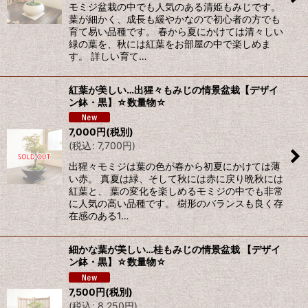
モミジ盆栽の中でも人気のある清姫もみじです。
葉が細かく、成長も緩やかなので初心者の方でも
育て易い品種です。 春から夏にかけては清々しい
緑の葉を、秋には紅葉をお部屋の中で楽しめま
す。 詳しい育て…
紅葉が美しい…出猩々もみじの情景盆栽【デザイ
ン鉢・黒】☆数量物☆
7,000
円
(税別)
(
税込
:
7,700
円
)
出猩々モミジは葉の色が春から初夏にかけては薄
い赤。 真夏は緑、そして秋には赤に戻り晩秋には
紅葉と、 葉の変化を楽しめるモミジの中でも非常
に人気の高い品種です。 樹形のバランスも良く存
在感のある1…
細かな葉が美しい…桂もみじの情景盆栽 【デザイ
ン鉢・黒】☆数量物☆
7,500
円
(税別)
(
税込
:
8,250
円
)