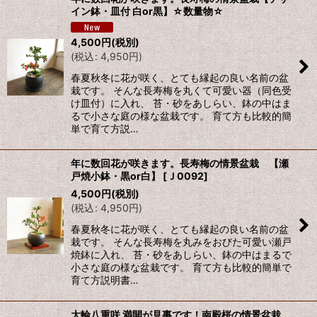
イン鉢・皿付 白or黒】☆数量物☆
4,500
円
(税別)
(
税込
:
4,950
円
)
春夏秋冬に花が咲く、とても縁起の良い名前の盆
栽です。 そんな長寿梅を丸くて可愛い器（同色受
け皿付）に入れ、 苔・砂をあしらい、鉢の中はま
るで小さな庭の様な盆栽です。 育て方も比較的簡
単で育て方説…
年に数回花が咲きます。長寿梅の情景盆栽 【瀬
戸焼小鉢・黒or白】
[
Ｊ0092
]
4,500
円
(税別)
(
税込
:
4,950
円
)
春夏秋冬に花が咲く、とても縁起の良い名前の盆
栽です。 そんな長寿梅を丸みをおびた可愛い瀬戸
焼鉢に入れ、 苔・砂をあしらい、鉢の中はまるで
小さな庭の様な盆栽です。 育て方も比較的簡単で
育て方説明書…
大輪八重咲 満開が見事です！南殿桜の情景盆栽