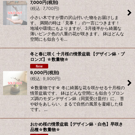
7,000
円
(税別)
(
税込
:
7,700
円
)
小さい木ですが蕾の沢山付いた物をお届けしま
す。 満開の時は「見事！」の一言につきます！
地域や環境にもよりますが、3月後半から綺麗な
薄いピンク色の八重の花が咲きます。 鉢はどんな
空間にも似合うモ…
冬と春に咲く 十月桜の情景盆栽 【デザイン鉢・ブ
ロンズ】☆数量物☆
9,000
円
(税別)
(
税込
:
9,900
円
)
☆数量物です☆ 冬に綺麗な花を咲かせる十月桜の
情景盆栽です。 鉢はどんな空間にも似合うブロン
ズ調のモダンデザイン鉢（同質受け皿付）に、 苔
や砂をあしらい、まるで自然の風景を凝縮した様
です。 …
おかめ桜の情景盆栽【デザイン鉢・白色】早咲き
品種☆数量物☆