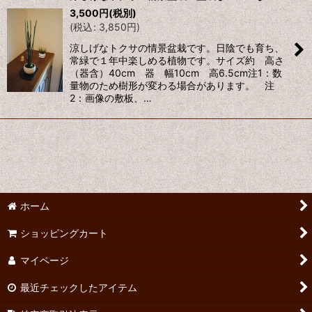
3,500
円
(税別)
(
税込
:
3,850
円
)
涼しげなトクサの情景盆栽です。日陰でも育ち、
常緑で１年中楽しめる植物です。サイズ約 高さ
（器含）40cm 器 幅10cm 高6.5cm注1：数
量物のため樹形が変わる場合があります。 注
2：画像の敷板、…
ホーム
ショッピングカート
マイページ
最近チェックしたアイテム