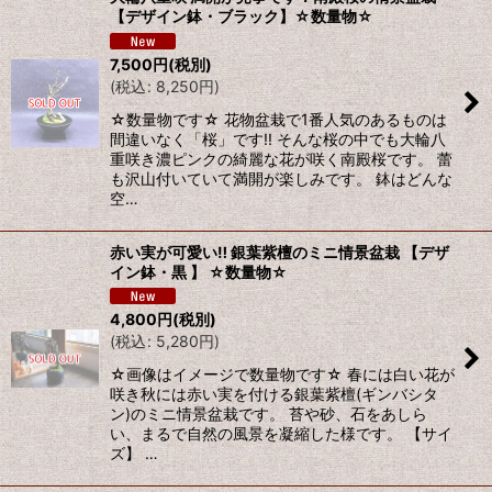
【デザイン鉢・ブラック】☆数量物☆
7,500
円
(税別)
(
税込
:
8,250
円
)
☆数量物です☆ 花物盆栽で1番人気のあるものは
間違いなく「桜」です!! そんな桜の中でも大輪八
重咲き濃ピンクの綺麗な花が咲く南殿桜です。 蕾
も沢山付いていて満開が楽しみです。 鉢はどんな
空…
赤い実が可愛い‼ 銀葉紫檀のミニ情景盆栽 【デザ
イン鉢・黒 】 ☆数量物☆
4,800
円
(税別)
(
税込
:
5,280
円
)
☆画像はイメージで数量物です☆ 春には白い花が
咲き秋には赤い実を付ける銀葉紫檀(ギンバシタ
ン)のミニ情景盆栽です。 苔や砂、石をあしら
い、まるで自然の風景を凝縮した様です。 【サイ
ズ】 …