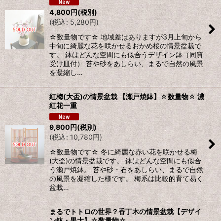
4,800
円
(税別)
(
税込
:
5,280
円
)
☆数量物です☆ 地域差はありますが3月上旬から
中旬に綺麗な花を咲かせるおかめ桜の情景盆栽で
す。 鉢はどんな空間にも似合うデザイン鉢（同質
受け皿付） 苔や砂をあしらい、まるで自然の風景
を凝縮し…
紅梅(大盃)の情景盆栽 【瀬戸焼鉢】☆数量物☆ 濃
紅花一重
9,800
円
(税別)
(
税込
:
10,780
円
)
☆数量物です☆ 冬に綺麗な赤い花を咲かせる梅
(大盃)の情景盆栽です。 鉢はどんな空間にも似合
う瀬戸焼鉢。 苔や砂・石をあしらい、まるで自然
の風景を凝縮した様です。 梅系は比較的育て易く
盆栽…
まるでトトロの世界？香丁木の情景盆栽【デザイ
ン鉢・黒大】☆数量物☆