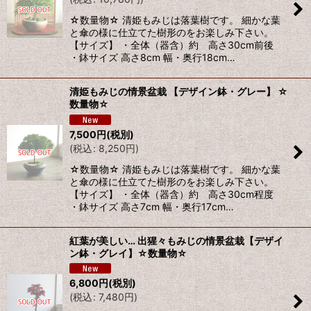
☆数量物☆ 清姫もみじは落葉樹です。 細かな葉
と傘の様に仕立てた樹形のをお楽しみ下さい。
【サイズ】 ・全体（器含）約 高さ30cm前後
・鉢サイズ 高さ8cm 幅・奥行18cm…
清姫もみじの情景盆栽 【デザイン鉢・グレー】 ☆
数量物☆
7,500
円
(税別)
(
税込
:
8,250
円
)
☆数量物☆ 清姫もみじは落葉樹です。 細かな葉
と傘の様に仕立てた樹形のをお楽しみ下さい。
【サイズ】 ・全体（器含）約 高さ30cm程度
・鉢サイズ 高さ7cm 幅・奥行17cm…
紅葉が美しい… 出猩々もみじの情景盆栽【デザイ
ン鉢・グレイ】☆数量物☆
6,800
円
(税別)
(
税込
:
7,480
円
)