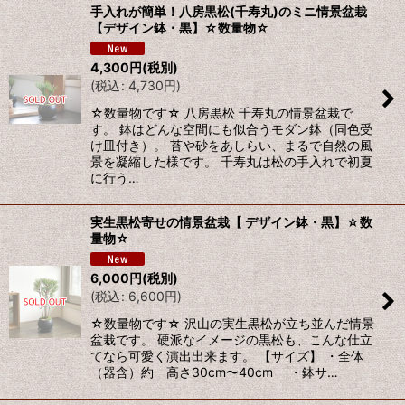
手入れが簡単！八房黒松(千寿丸)のミニ情景盆栽
【デザイン鉢・黒】☆数量物☆
4,300
円
(税別)
(
税込
:
4,730
円
)
☆数量物です☆ 八房黒松 千寿丸の情景盆栽で
す。 鉢はどんな空間にも似合うモダン鉢（同色受
け皿付き）。 苔や砂をあしらい、まるで自然の風
景を凝縮した様です。 千寿丸は松の手入れで初夏
に行う…
実生黒松寄せの情景盆栽【 デザイン鉢・黒】☆数
量物☆
6,000
円
(税別)
(
税込
:
6,600
円
)
☆数量物です☆ 沢山の実生黒松が立ち並んだ情景
盆栽です。 硬派なイメージの黒松も、こんな仕立
てなら可愛く演出出来ます。 【サイズ】 ・全体
（器含）約 高さ30cm〜40cm ・鉢サ…