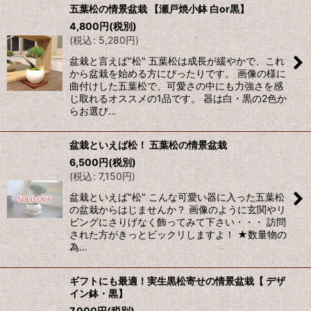
五葉松の情景盆栽 【瀬戸焼小鉢 白or黒】
4,800
円
(税別)
(
税込
:
5,280
円
)
盆栽と言えば"松" 五葉松は成長が緩やかで、これ
から盆栽を始める方にぴったりです。 画像の様に
曲付けした五葉松で、可愛さの中にも力強さを感
じ取れるオススメの1品です。 器は白・黒の2色か
らお選び…
盆栽といえば松！ 五葉松の情景盆栽
6,500
円
(税別)
(
税込
:
7,150
円
)
盆栽といえば"松" こんな可愛い器に入った五葉松
の盆栽からはじませんか？ 画像のように玄関やリ
ビングにさりげなく飾ってみて下さい・・・ 訪問
された方がきっとビックリしますよ！ ★数量物の
為…
ギフトにも最適！実生黒松寄せの情景盆栽【 デザ
イン鉢・黒】
7,000
円
(税別)