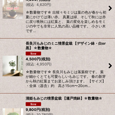
(
税込
:
4,620
円
)
☆数量物です☆ 出猩々モミジは葉の色が春から初
夏にかけては薄い赤。 真夏は緑、そして秋には赤
に戻り晩秋には紅葉と、 葉の変化を楽しめるモミ
ジの中でも非常に人気の高い品種です。 小さい木
です…
長良川もみじのミニ情景盆栽 【デザイン鉢・白or
黒】 ☆数量物☆
4,500
円
(税別)
(
税込
:
4,950
円
)
☆数量物です☆ 長良川もみじは落葉樹です。 葉
が細かくとても可愛らしいもみじです。 春の新芽
から秋の紅葉までお楽しみ頂けます。 【サイズ】
・全体（器含）約 高さ15cm〜20cm…
清姫もみじの情景盆栽 【瀬戸焼鉢】☆数量物☆
9,800
円
(税別)
(
税込
:
10,780
円
)