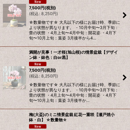
7,500
円
(税別)
(
税込
:
8,250
円
)
☆数量物です☆ 大凡以下の様にお届け時、季節に
より状態が異なります。 ・10月中旬〜3月下旬：
蕾の状態 ・4月上旬〜4月中旬：開花姿 ・4月下
旬〜10月上旬：葉姿 3月後半から4…
満開が見事！一才桜(旭山桜)の情景盆栽【デザイ
ン鉢・鉢色：白or黒】
7,500
円
(税別)
(
税込
:
8,250
円
)
☆数量物です☆ 大凡以下の様にお届け時、季節に
より状態が異なります。 ・10月中旬〜3月下旬：
蕾の状態 ・4月上旬〜4月中旬：開花姿 ・4月下
旬〜10月上旬：葉姿 3月後半か…
梅(大盃)のミニ情景盆栽 紅花一重咲【瀬戸焼小
鉢・白】 ☆数量物☆