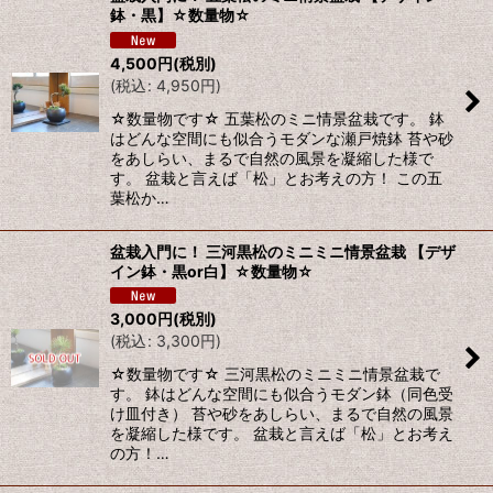
鉢・黒】☆数量物☆
表示数
:
4,500
円
(税別)
(
税込
:
4,950
円
)
並び順
:
☆数量物です☆ 五葉松のミニ情景盆栽です。 鉢
はどんな空間にも似合うモダンな瀬戸焼鉢 苔や砂
をあしらい、まるで自然の風景を凝縮した様で
絞り込む
す。 盆栽と言えば「松」とお考えの方！ この五
葉松か…
盆栽入門に！ 三河黒松のミニミニ情景盆栽 【デザ
イン鉢・黒or白】☆数量物☆
3,000
円
(税別)
(
税込
:
3,300
円
)
☆数量物です☆ 三河黒松のミニミニ情景盆栽で
す。 鉢はどんな空間にも似合うモダン鉢（同色受
け皿付き） 苔や砂をあしらい、まるで自然の風景
を凝縮した様です。 盆栽と言えば「松」とお考え
の方！…