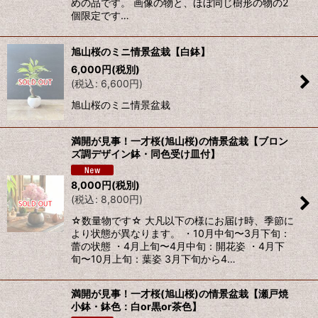
めの品です。 画像の物と、ほぼ同じ樹形の物の2
個限定です…
旭山桜のミニ情景盆栽【白鉢】
6,000
円
(税別)
(
税込
:
6,600
円
)
旭山桜のミニ情景盆栽
満開が見事！一才桜(旭山桜)の情景盆栽【ブロン
ズ調デザイン鉢・同色受け皿付】
8,000
円
(税別)
(
税込
:
8,800
円
)
☆数量物です☆ 大凡以下の様にお届け時、季節に
より状態が異なります。 ・10月中旬〜3月下旬：
蕾の状態 ・4月上旬〜4月中旬：開花姿 ・4月下
旬〜10月上旬：葉姿 3月下旬から4…
満開が見事！一才桜(旭山桜)の情景盆栽【瀬戸焼
小鉢・鉢色：白or黒or茶色】