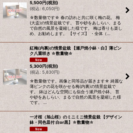
5,500
円
(税別)
(
税込
:
6,050
円
)
☆数量物です☆ 春の訪れと共に咲く梅の花。 梅
(大盃)の情景盆栽です。 苔や砂をあしらい、まる
で自然の風景を凝縮した様です。 梅は香りも楽し
め、お勧めします。 【サイズ】 ・全体（…
紅梅(内裏)の情景盆栽 【瀬戸焼小鉢・白】薄ピン
ク八重咲き ☆数量物☆
5,300
円
(税別)
(
税込
:
5,830
円
)
☆数量物です。画像と同等品が届きます☆ 綺麗な
薄ピンクの花を咲かせる梅(内裏)の情景盆栽で
す。 鉢はどんな空間にも似合う瀬戸焼小鉢。 苔
や砂をあしらい、まるで自然の風景を凝縮した様
です。 …
一才桜（旭山桜）のミニミニ情景盆栽 【デザイン
鉢・同色皿付 白or黒】☆数量物☆