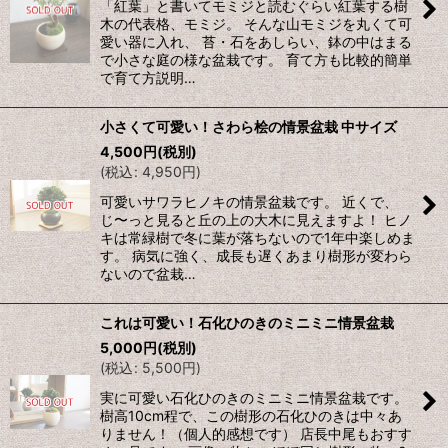
「紅葉」と書いてモミジと読むぐらい紅葉する樹
木の代表格、モミジ。 そんな山モミジを丸くて可
愛い器に入れ、 苔・石をあしらい、鉢の中はまる
で小さな庭の様な盆栽です。 育て方も比較的簡単
で育て方説明…
小さくて可愛い！さわら桧の情景盆栽 中サイズ
4,500
円
(税別)
(
税込
:
4,950
円
)
可愛いサワラヒノキの情景盆栽です。 近くで、
じ〜っと見ると丘の上の大木に見えますよ！ ヒノ
キは常緑樹で冬に葉が落ちないので1年中楽しめま
す。 病気に強く、成長も遅くあまり樹形が変わら
ないので盆栽…
これは可愛い！石化ひのきのミニミニ情景盆栽
5,000
円
(税別)
(
税込
:
5,500
円
)
実に可愛い石化ひのきのミニミニ情景盆栽です。
樹高10cm程で、この樹形の石化ひのきは中々あ
りません！（個人的感想です） 店長中尾もおすす