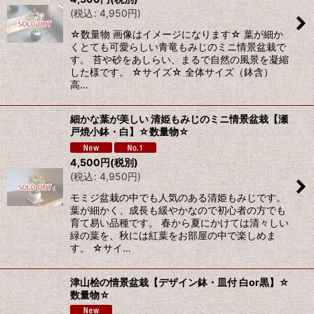
(
税込
:
4,950
円
)
☆数量物 画像はイメージになります☆ 葉が細か
くとても可愛らしい青竜もみじのミニ情景盆栽で
す。 苔や砂をあしらい、まるで自然の風景を凝縮
した様です。 ☆サイズ☆ 全体サイズ（鉢含）
高…
細かな葉が美しい 清姫もみじのミニ情景盆栽【瀬
戸焼小鉢・白】☆数量物☆
4,500
円
(税別)
(
税込
:
4,950
円
)
モミジ盆栽の中でも人気のある清姫もみじです。
葉が細かく、成長も緩やかなので初心者の方でも
育て易い品種です。 春から夏にかけては清々しい
緑の葉を、秋には紅葉をお部屋の中で楽しめま
す。 ☆サイ…
津山桧の情景盆栽【デザイン鉢・皿付 白or黒】☆
数量物☆