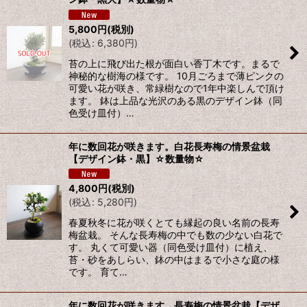
5,800
円
(税別)
(
税込
:
6,380
円
)
苔の上に飛び出た根が面白い香丁木です。まるで
神秘的な樹海の様です。 10月ごろまで薄ピンクの
可愛い花が咲き、常緑樹なので1年中楽しんで頂け
ます。 鉢は上品な光沢のある黒のデザイン鉢（同
色受け皿付）…
年に数回花が咲きます。白花長寿梅の情景盆栽
【デザイン鉢・黒】☆数量物☆
4,800
円
(税別)
(
税込
:
5,280
円
)
春夏秋冬に花が咲くとても縁起の良い名前の長寿
梅盆栽。 そんな長寿梅の中でも数の少ない白花で
す。 丸くて可愛い器（同色受け皿付）に植え、
苔・砂をあしらい、鉢の中はまるで小さな庭の様
です。 育て…
年に数回花が咲きます。長寿梅の情景盆栽【デザ