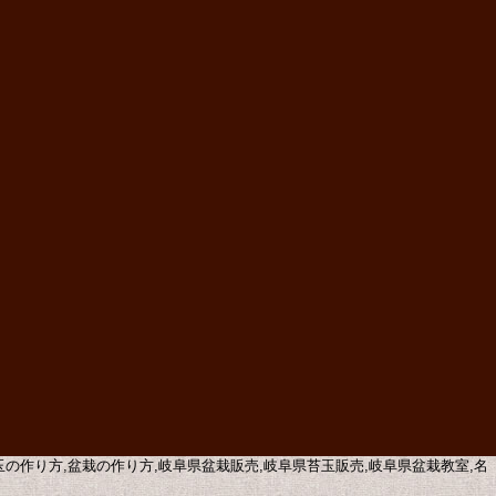
苔玉の作り方,盆栽の作り方,岐阜県盆栽販売,岐阜県苔玉販売,岐阜県盆栽教室,名