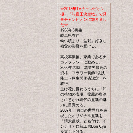
☆2018年TVチャンピオン
極 「箱庭王決定戦」で見
事チャンピオンに輝きまし
た☆
1968年3月生
岐阜県在住
幼い頃より「盆栽」好きな
祖父の影響を受ける。
高校卒業後、家業であるナ
カヲフラワーに勤める。
2000年の時、花業界最高の
資格、フラワー装飾1級技
能士（厚生労働省認定）を
取得。
生け花に携わるうちに「和
の植物の表現」盆栽の奥深
さに惹かれ現代の盆栽の魅
力に目覚める。
2007年、独自の世界観を表
現したオリジナル盆栽を
「情景盆栽」と名付け、イ
ンテリア盆栽工房Bon Cyu
を立ち上げる。