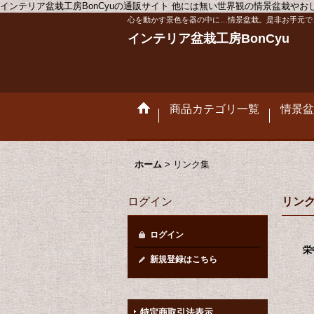
インテリア盆栽工房BonCyuの通販サイト 他には無い世界観の情景盆栽や
心を動かす景色を器の中に…情景盆栽。是非お手元で
インテリア盆栽工房BonCyu
商品カテゴリ一覧
情景盆
ホーム
>
リンク集
ログイン
リン
ログイン
栄
新規登録はこちら
特定商取引法表示