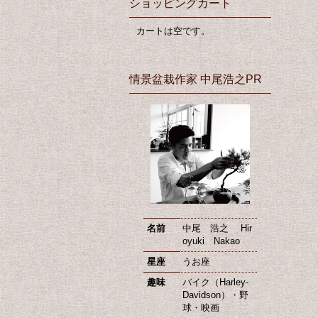
ショッピングカート
カートは空です。
情景盆栽作家 中尾浩之PR
名前
中尾 浩之 Hir
oyuki Nakao
星座
うお座
趣味
バイク（Harley-
Davidson）・野
球・映画