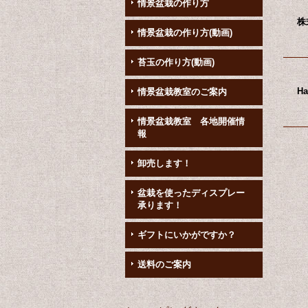
情景盆栽の作り方
株
情景盆栽の作り方(動画)
苔玉の作り方(動画)
Ha
情景盆栽教室のご案内
情景盆栽教室 各地開催情
報
卸売します！
盆栽を使ったディスプレー
承ります！
ギフトにいかがですか？
送料のご案内