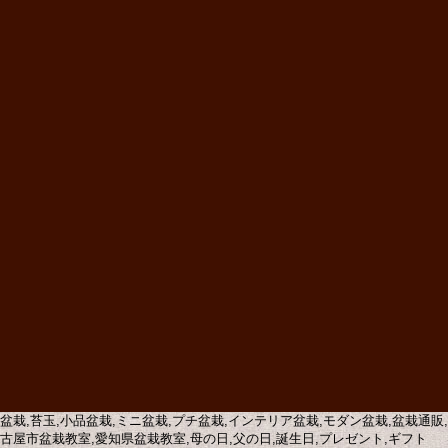
盆栽,苔玉,小品盆栽,ミニ盆栽,プチ盆栽,インテリア盆栽,モダン盆栽,盆栽通
古屋市盆栽教室,愛知県盆栽教室,母の日,父の日,誕生日,プレゼント,ギフト