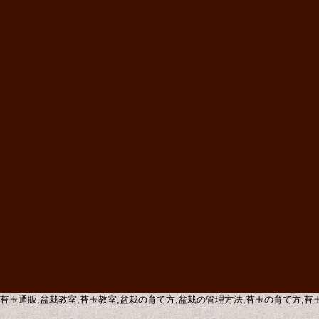
販,苔玉通販,盆栽教室,苔玉教室,盆栽の育て方,盆栽の管理方法,苔玉の育て方,