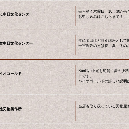
毎月第４木曜日、10：30か
ふ中日文化センター
お申し込みはこちらまで！
年に３回ほど特別講座として
宮中日文化センター
一宮近郊の方は春、夏、冬の
BonCyu中尾も絶賛！夢の
イオゴールド
トです。
バイオゴールドの詳しい説明
当店も取り扱っている刃物屋
進刃物製作所