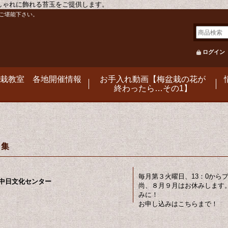
おしゃれに飾れる苔玉をご提供します。
ご堪能下さい。
ログイン
栽教室 各地開催情報
お手入れ動画【梅盆栽の花が
終わったら…その1】
ク集
毎月第３火曜日、13：0から
中日文化センター
尚、８月９月はお休みします
みに！
お申し込みはこちらまで！