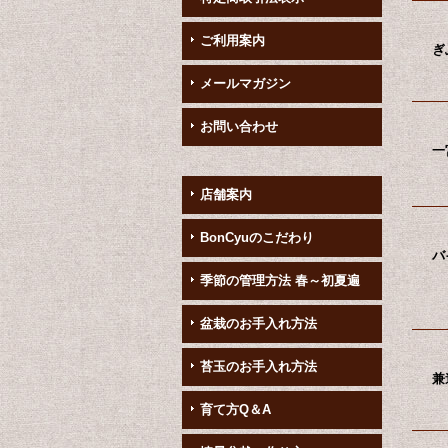
ご利用案内
ぎ
メールマガジン
お問い合わせ
一
店舗案内
BonCyuのこだわり
バ
季節の管理方法 春～初夏遍
盆栽のお手入れ方法
苔玉のお手入れ方法
兼
育て方Q＆A