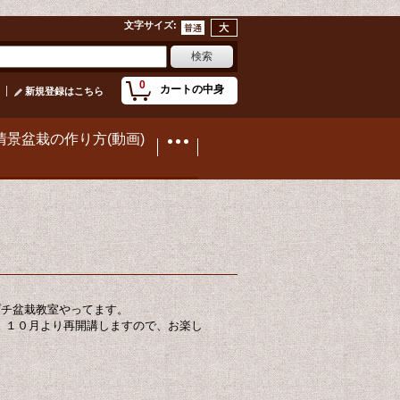
文字サイズ
:
0
カートの中身
新規登録はこちら
情景盆栽の作り方(動画)
プチ盆栽教室やってます。
。１０月より再開講しますので、お楽し