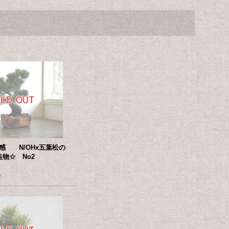
感 N/OHx五葉松の
物☆ No2
)