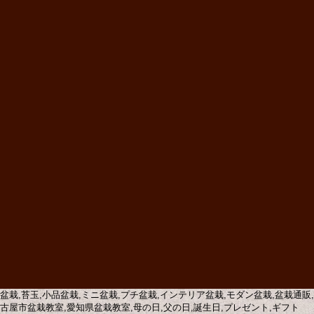
盆栽,苔玉,小品盆栽,ミニ盆栽,プチ盆栽,インテリア盆栽,モダン盆栽,盆栽通
古屋市盆栽教室,愛知県盆栽教室,母の日,父の日,誕生日,プレゼント,ギフト