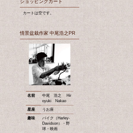
ショッピングカート
カートは空です。
情景盆栽作家 中尾浩之PR
名前
中尾 浩之 Hir
oyuki Nakao
星座
うお座
趣味
バイク（Harley-
Davidson）・野
球・映画