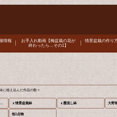
催情報
お手入れ動画【梅盆栽の花が
情景盆栽の作り方
終わったら…その1】
の鉢に植え込んだ作品の数々
景盆栽 1点物 (全商品)
ｘ情景盆栽鉢
ｘ墨流し鉢
大野
他1点物