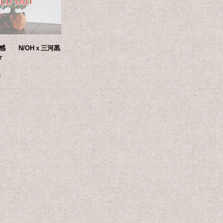
感 N/OHｘ三河黒
☆
)