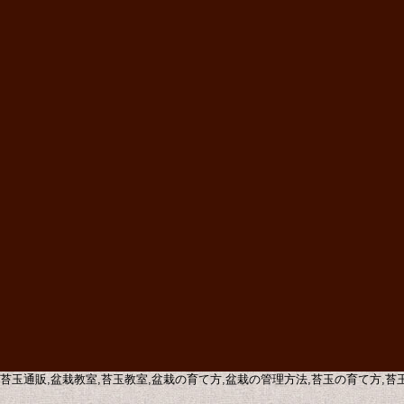
販,苔玉通販,盆栽教室,苔玉教室,盆栽の育て方,盆栽の管理方法,苔玉の育て方,