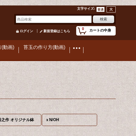
文字サイズ
:
0
カートの中身
ログイン
新規登録はこちら
(動画)
苔玉の作り方(動画)
裕之作 オリジナル鉢
ｘN/OH