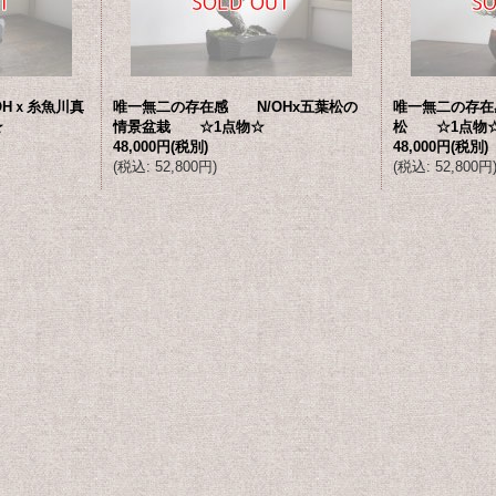
OHｘ糸魚川真
唯一無二の存在感 N/OHx五葉松の
唯一無二の存在
☆
情景盆栽 ☆1点物☆
松 ☆1点物
48,000円
(税別)
48,000円
(税別)
(
税込
:
52,800円
)
(
税込
:
52,800円