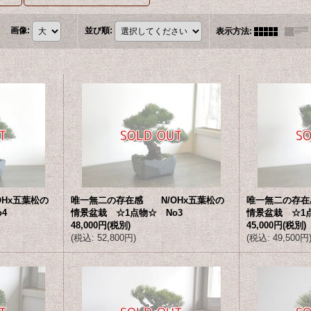
画像
:
並び順
:
表示方法
:
Hx五葉松の
唯一無二の存在感 N/OHx五葉松の
唯一無二の存在
4
情景盆栽 ☆1点物☆ No3
情景盆栽 ☆1点
48,000円
(税別)
45,000円
(税別)
(
税込
:
52,800円
)
(
税込
:
49,500円