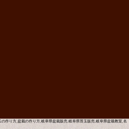
苔玉の作り方,盆栽の作り方,岐阜県盆栽販売,岐阜県苔玉販売,岐阜県盆栽教室,名