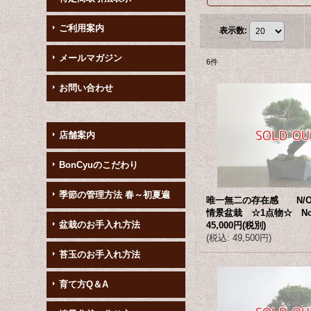
ご利用案内
表示数
:
メールマガジン
6
件
お問い合わせ
店舗案内
BonCyuのこだわり
季節の管理方法 春～初夏遍
唯一無二の存在感 N/O
情景盆栽 ☆1点物☆ No
盆栽のお手入れ方法
45,000円
(税別)
(
税込
:
49,500円
)
苔玉のお手入れ方法
育て方Q＆A