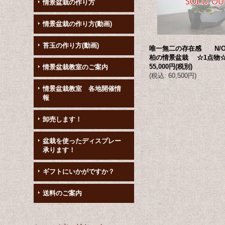
情景盆栽の作り方
情景盆栽の作り方(動画)
苔玉の作り方(動画)
唯一無二の存在感 N/
柏の情景盆栽 ☆1点物
55,000円
(税別)
情景盆栽教室のご案内
(
税込
:
60,500円
)
情景盆栽教室 各地開催情
報
卸売します！
盆栽を使ったディスプレー
承ります！
ギフトにいかがですか？
送料のご案内