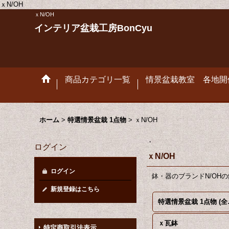
ｘN/OH
ｘN/OH
インテリア盆栽工房BonCyu
商品カテゴリ一覧
情景盆栽教室 各地開
ホーム
>
特選情景盆栽 1点物
>
ｘN/OH
・
ログイン
ｘN/OH
ログイン
鉢・器のブランドN/OH
新規登録はこちら
特選情
ｘ瓦鉢
特定商取引法表示