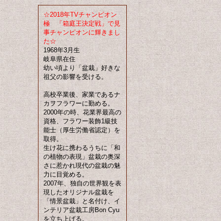
☆2018年TVチャンピオン
極 「箱庭王決定戦」で見
事チャンピオンに輝きまし
た☆
1968年3月生
岐阜県在住
幼い頃より「盆栽」好きな
祖父の影響を受ける。
高校卒業後、家業であるナ
カヲフラワーに勤める。
2000年の時、花業界最高の
資格、フラワー装飾1級技
能士（厚生労働省認定）を
取得。
生け花に携わるうちに「和
の植物の表現」盆栽の奥深
さに惹かれ現代の盆栽の魅
力に目覚める。
2007年、独自の世界観を表
現したオリジナル盆栽を
「情景盆栽」と名付け、イ
ンテリア盆栽工房Bon Cyu
を立ち上げる。