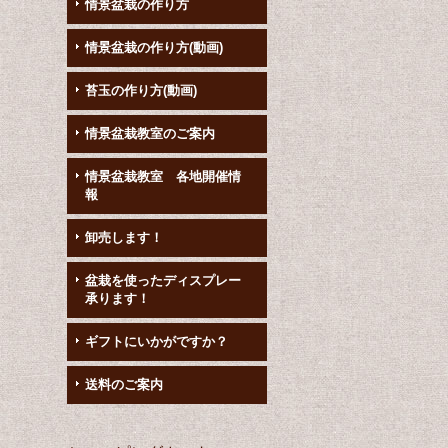
情景盆栽の作り方
情景盆栽の作り方(動画)
苔玉の作り方(動画)
情景盆栽教室のご案内
情景盆栽教室 各地開催情
報
卸売します！
盆栽を使ったディスプレー
承ります！
ギフトにいかがですか？
送料のご案内