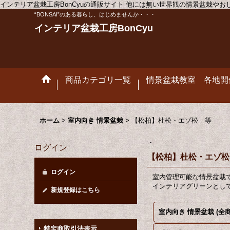
インテリア盆栽工房BonCyuの通販サイト 他には無い世界観の情景盆栽や
“BONSAI”のある暮らし、はじめませんか・・・
インテリア盆栽工房BonCyu
商品カテゴリ一覧
情景盆栽教室 各地開
ホーム
>
室内向き 情景盆栽
>
【松柏】杜松・エゾ松 等
・
ログイン
【松柏】杜松・エゾ松
ログイン
室内管理可能な情景盆栽
インテリアグリーンとし
新規登録はこちら
室内向き 情景盆栽 (全商
特定商取引法表示