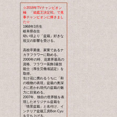
☆2018年TVチャンピオン
極 「箱庭王決定戦」で見
事チャンピオンに輝きまし
た☆
1968年3月生
岐阜県在住
幼い頃より「盆栽」好きな
祖父の影響を受ける。
高校卒業後、家業であるナ
カヲフラワーに勤める。
2000年の時、花業界最高の
資格、フラワー装飾1級技
能士（厚生労働省認定）を
取得。
生け花に携わるうちに「和
の植物の表現」盆栽の奥深
さに惹かれ現代の盆栽の魅
力に目覚める。
2007年、独自の世界観を表
現したオリジナル盆栽を
「情景盆栽」と名付け、イ
ンテリア盆栽工房Bon Cyu
を立ち上げる。