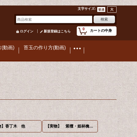
文字サイズ
:
0
カートの中身
ログイン
新規登録はこちら
(動画)
苔玉の作り方(動画)
物】香丁木 他
【実物】 紫檀・姫林檎・老爺柿・まゆみ 他