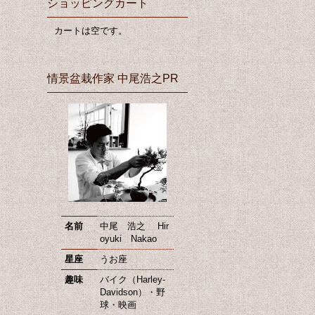
ショッピングカート
カートは空です。
情景盆栽作家 中尾浩之PR
名前
中尾 浩之 Hir
oyuki Nakao
星座
うお座
趣味
バイク（Harley-
Davidson）・野
球・映画