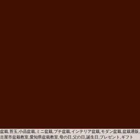
盆栽,苔玉,小品盆栽,ミニ盆栽,プチ盆栽,インテリア盆栽,モダン盆栽,盆栽通
古屋市盆栽教室,愛知県盆栽教室,母の日,父の日,誕生日,プレゼント,ギフト