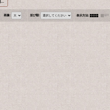
【草物】ダバリア・常盤シノブ・セキショウ 他
画像
:
並び順
:
表示方法
: