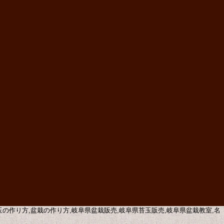
苔玉の作り方,盆栽の作り方,岐阜県盆栽販売,岐阜県苔玉販売,岐阜県盆栽教室,名