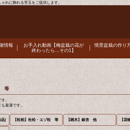
おしゃれに飾れる苔玉をご提供します。
催情報
お手入れ動画【梅盆栽の花が
情景盆栽の作り方
終わったら…その1】
 等
です。
ても最適です。
品)
【松柏】杜松・エゾ松 等
【雑木】銀杏 他
【花