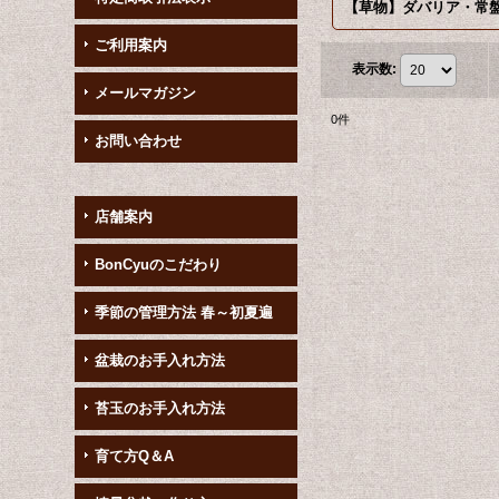
ご利用案内
表示数
:
メールマガジン
0
件
お問い合わせ
店舗案内
BonCyuのこだわり
季節の管理方法 春～初夏遍
盆栽のお手入れ方法
苔玉のお手入れ方法
育て方Q＆A