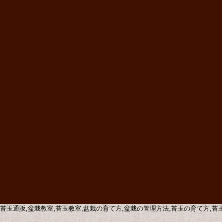
販,苔玉通販,盆栽教室,苔玉教室,盆栽の育て方,盆栽の管理方法,苔玉の育て方,