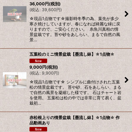
36,000
円
(税別)
(
税込
:
39,600
円
)
☆現品1点物です☆撮影時冬季の為、葉先が多少
寒さ焼けしていますが、春になれば綺麗な緑に戻
りますので、ご安心ください。 糸魚川真柏の情
景盆栽です。苔や砂をあしらい、まるで自然の風
景…
五葉松のミニ情景盆栽【墨流し鉢】☆1点物☆
9,000
円
(税別)
(
税込
:
9,900
円
)
☆現品1点物です☆ シンプルに曲付けされた五葉
松の情景盆栽です。 苔や砂、石をあしらい、まる
で自然の風景を凝縮した様です。 石はチャート岩
を使用。 五葉松は松の中では非常に育て易く、盆
栽初…
赤松根上りの情景盆栽【墨流し鉢】☆1点物☆ 作
品動画あり