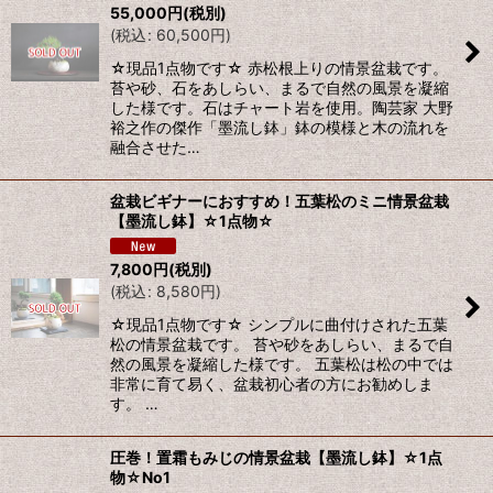
55,000
円
(税別)
(
税込
:
60,500
円
)
☆現品1点物です☆ 赤松根上りの情景盆栽です。
苔や砂、石をあしらい、まるで自然の風景を凝縮
した様です。石はチャート岩を使用。陶芸家 大野
裕之作の傑作「墨流し鉢」鉢の模様と木の流れを
融合させた…
盆栽ビギナーにおすすめ！五葉松のミニ情景盆栽
【墨流し鉢】☆1点物☆
7,800
円
(税別)
(
税込
:
8,580
円
)
☆現品1点物です☆ シンプルに曲付けされた五葉
松の情景盆栽です。 苔や砂をあしらい、まるで自
然の風景を凝縮した様です。 五葉松は松の中では
非常に育て易く、盆栽初心者の方にお勧めしま
す。 …
圧巻！置霜もみじの情景盆栽【墨流し鉢】☆1点
物☆No1