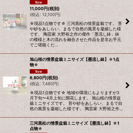
11,000
円
(税別)
(
税込
:
12,100
円
)
☆現品1点物です☆ 三河黒松の情景盆栽です。 苔
や砂をあしらい、まるで自然の風景を凝縮した様
です。 陶芸家 大野裕之作の傑作「墨流し鉢」鉢
の模様と木の流れを融合させた作品を是非お手元
でご堪能くだ…
旭山桜の情景盆栽ミニサイズ【墨流し鉢】☆1点
物☆
6,800
円
(税別)
(
税込
:
7,480
円
)
☆現品1点物です☆ 地域や環境にもよりますが3
月下旬〜4月上旬に開花します。 旭山桜の情景盆
栽ミニサイズです。 苔や砂をあしらい、まるで自
然の風景を凝縮した様です。 陶芸家 大野裕之作…
三河黒松の情景盆栽ミニサイズ【墨流し鉢】☆1
点物☆