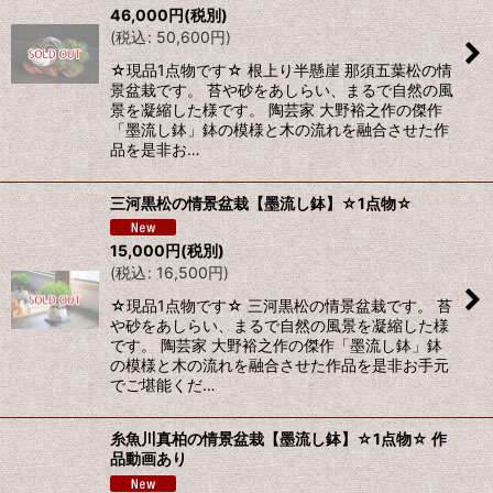
46,000
円
(税別)
(
税込
:
50,600
円
)
絞り込む
☆現品1点物です☆ 根上り半懸崖 那須五葉松の情
景盆栽です。 苔や砂をあしらい、まるで自然の風
景を凝縮した様です。 陶芸家 大野裕之作の傑作
「墨流し鉢」鉢の模様と木の流れを融合させた作
品を是非お…
三河黒松の情景盆栽【墨流し鉢】☆1点物☆
15,000
円
(税別)
(
税込
:
16,500
円
)
☆現品1点物です☆ 三河黒松の情景盆栽です。 苔
や砂をあしらい、まるで自然の風景を凝縮した様
です。 陶芸家 大野裕之作の傑作「墨流し鉢」鉢
の模様と木の流れを融合させた作品を是非お手元
でご堪能くだ…
糸魚川真柏の情景盆栽【墨流し鉢】☆1点物☆ 作
品動画あり