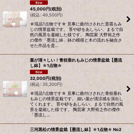
45,000
円
(税別)
(
税込
:
49,500
円
)
☆現品1点物です☆ 見事に曲付けされた置霜もみ
じの情景盆栽です。 苔や砂をあしらい、まるで自
然の風景を凝縮した様です。 陶芸家 大野裕之作
の傑作「墨流し鉢」鉢の模様と木の流れを融合さ
せた作品を是…
葉が清々しい！青枝垂れもみじの情景盆栽【墨流
し鉢】☆1点物☆
32,000
円
(税別)
(
税込
:
35,200
円
)
☆現品1点物です☆ 見事に曲付けされた青枝垂れ
もみじの情景盆栽です。 細い葉が清涼感を演出し
てくれます。 苔や砂をあしらい、まるで自然の風
景を凝縮した様です。 陶芸家 大野裕之作の傑作
「墨流し…
三河黒松の情景盆栽【墨流し鉢】☆1点物☆ No2