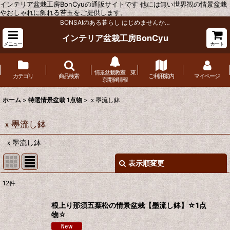
インテリア盆栽工房BonCyuの通販サイトです 他には無い世界観の情景盆栽
やおしゃれに飾れる苔玉をご提供します。
BONSAIのある暮らし はじめませんか…
インテリア盆栽工房BonCyu
メニュー
カート
情景盆栽教室 東
カテゴリ
商品検索
ご利用案内
マイページ
京開催情報
ホーム
>
特選情景盆栽 1点物
>
ｘ墨流し鉢
ｘ墨流し鉢
ｘ墨流し鉢
表示順変更
閉じる
12
件
表示数
:
根上り那須五葉松の情景盆栽【墨流し鉢】☆1点
物☆
並び順
: