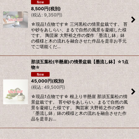
8,500
円
(税別)
(
税込
:
9,350
円
)
☆現品1点物です☆ 三河黒松の情景盆栽です。 苔
や砂をあしらい、まるで自然の風景を凝縮した様
です。 陶芸家 大野裕之作の傑作「墨流し鉢」鉢
の模様と木の流れを融合させた作品を是非お手元
でご堪能くだ…
那須五葉松(半懸崖)の情景盆栽【墨流し鉢】☆1点
物☆
45,000
円
(税別)
(
税込
:
49,500
円
)
☆現品1点物です☆ 根上り半懸崖 那須五葉松の情
景盆栽です。 苔や砂をあしらい、まるで自然の風
景を凝縮した様です。 陶芸家 大野裕之作の傑作
「墨流し鉢」鉢の模様と木の流れを融合させた作
品を是非お…