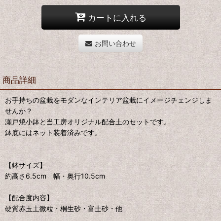
カートに入れる
お問い合わせ
商品詳細
お手持ちの盆栽をモダンなインテリア盆栽にイメージチェンジしま
せんか？
瀬戸焼小鉢と当工房オリジナル配合土のセットです。
鉢底にはネット装着済みです。
【鉢サイズ】
約高さ6.5cm 幅・奥行10.5cm
【配合度内容】
硬質赤玉土微粒・桐生砂・富士砂・他