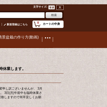
文字サイズ
:
0
カートの中身
新規登録はこちら
情景盆栽の作り方(動画)
中臨時休業します。
変申し訳ございませんが、 3月
業。 3日(月)午前中を臨時休業さ
営業致しますので何卒宜しくお願