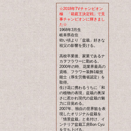
☆2018年TVチャンピオン
極 「箱庭王決定戦」で見
事チャンピオンに輝きまし
た☆
1968年3月生
岐阜県在住
幼い頃より「盆栽」好きな
祖父の影響を受ける。
高校卒業後、家業であるナ
カヲフラワーに勤める。
2000年の時、花業界最高の
資格、フラワー装飾1級技
能士（厚生労働省認定）を
取得。
生け花に携わるうちに「和
の植物の表現」盆栽の奥深
さに惹かれ現代の盆栽の魅
力に目覚める。
2007年、独自の世界観を表
現したオリジナル盆栽を
「情景盆栽」と名付け、イ
ンテリア盆栽工房Bon Cyu
を立ち上げる。