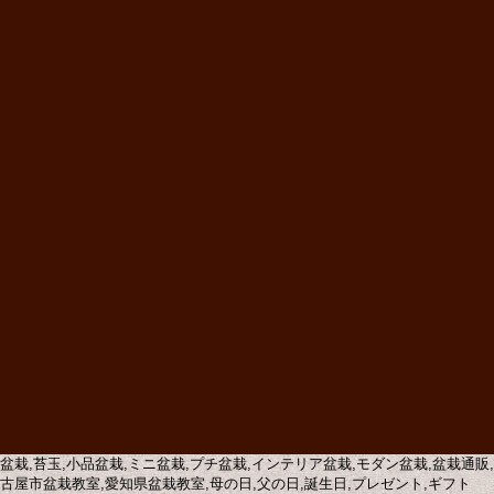
盆栽,苔玉,小品盆栽,ミニ盆栽,プチ盆栽,インテリア盆栽,モダン盆栽,盆栽通
古屋市盆栽教室,愛知県盆栽教室,母の日,父の日,誕生日,プレゼント,ギフト