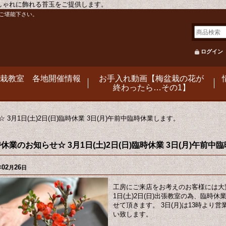
おしゃれに飾れる苔玉をご提供します。
ご堪能下さい。
ログイン
栽教室 各地開催情報
お手入れ動画【梅盆栽の花が
終わったら…その1】
3月1日(土)2日(日)臨時休業 3日(月)午前中臨時休業します。
休業のお知らせ☆ 3月1日(土)2日(日)臨時休業 3日(月)午前
02
26
年
月
日
工房にご来店をお考えのお客様には大
1日(土)2日(日)出張教室の為、臨時休
せて頂きます。 3日(月)は13時より
い致します。