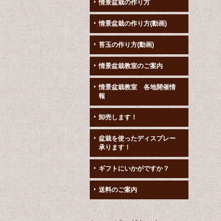
情景盆栽の作り方
情景盆栽の作り方(動画)
苔玉の作り方(動画)
情景盆栽教室のご案内
情景盆栽教室 各地開催情
報
卸売します！
盆栽を使ったディスプレー
承ります！
ギフトにいかがですか？
送料のご案内