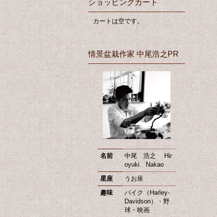
ショッピングカート
カートは空です。
情景盆栽作家 中尾浩之PR
名前
中尾 浩之 Hir
oyuki Nakao
星座
うお座
趣味
バイク（Harley-
Davidson）・野
球・映画