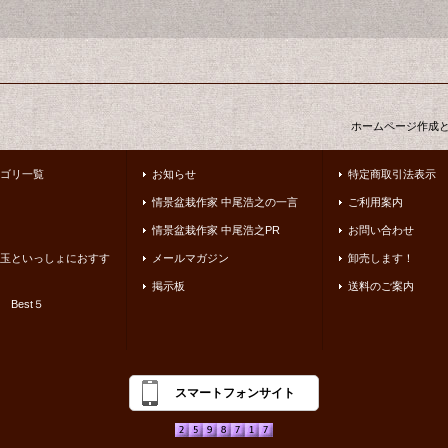
ホームページ作成
ゴリ一覧
お知らせ
特定商取引法表示
情景盆栽作家 中尾浩之の一言
ご利用案内
情景盆栽作家 中尾浩之PR
お問い合わせ
玉といっしょにおすす
メールマガジン
卸売します！
掲示板
送料のご案内
 Best５
スマートフォンサイト