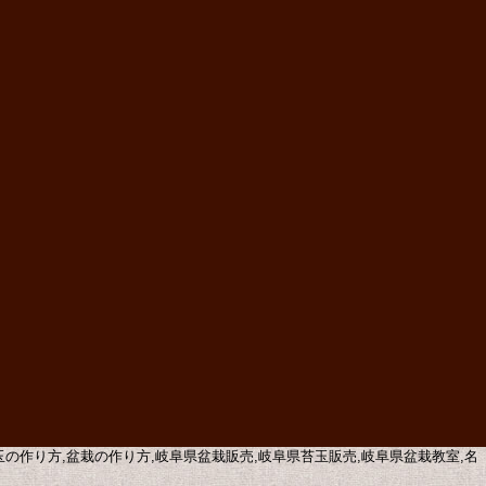
苔玉の作り方,盆栽の作り方,岐阜県盆栽販売,岐阜県苔玉販売,岐阜県盆栽教室,名