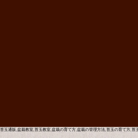
販,苔玉通販,盆栽教室,苔玉教室,盆栽の育て方,盆栽の管理方法,苔玉の育て方,