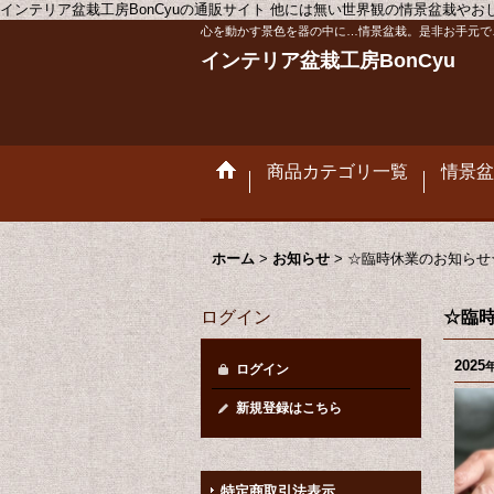
インテリア盆栽工房BonCyuの通販サイト 他には無い世界観の情景盆栽や
心を動かす景色を器の中に…情景盆栽。是非お手元で
インテリア盆栽工房BonCyu
商品カテゴリ一覧
情景盆
ホーム
>
お知らせ
>
☆臨時休業のお知らせ☆ 
ログイン
☆臨時
2025
ログイン
新規登録はこちら
特定商取引法表示