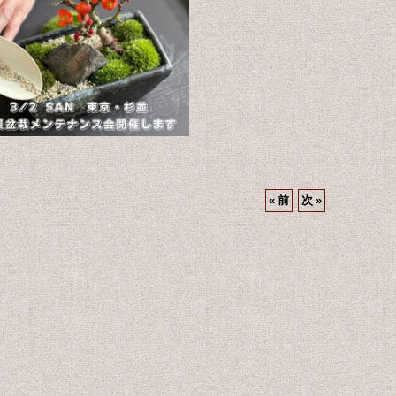
«
前
次
»