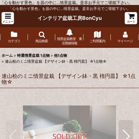
「心を動かす景色」を器の中に…情景盆栽。是非お手元でご堪能下さい。
「心を動かす景色」を器の中に…情景盆栽。是非お手元でご堪能下さい。
インテリア盆栽工房BonCyu
メニュー
カート
情景盆栽教室 東
カテゴリ
商品検索
ご利用案内
マイページ
京開催情報
ホーム
>
特選情景盆栽 1点物
>
他1点物
>
連山桧のミニ情景盆栽 【デザイン鉢・黒 楕円皿】 ☆1点物☆
連山桧のミニ情景盆栽 【デザイン鉢・黒 楕円皿】 ☆1点
物☆