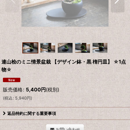
連山桧のミニ情景盆栽 【デザイン鉢・黒 楕円皿】 ☆1点
物☆
販売価格
:
5,400
円
(税別)
(
税込
:
5,940
円
)
返品特約に関する重要事項
お問い合わせ