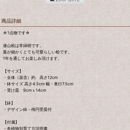
商品詳細
☆1点物です☆
連山桧は常緑樹です。
葉が細かくとても可愛らしい桧です。
1年を通してお楽しみ頂けます。
【サイズ】
・全体（器含）約 高さ12cm
・鉢サイズ 高さ4.5cm 幅・奥行7.5cm
・受け皿 9cmｘ14cm
【鉢】
・デザイン鉢・楕円受皿付
【付属】
・各植物別育て方説明書