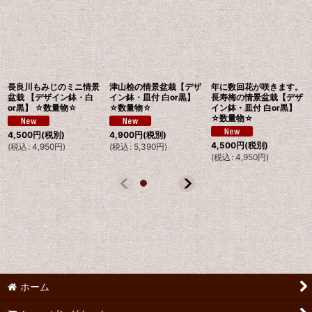
長良川もみじのミニ情景
津山桧の情景盆栽【デザ
年に数回花が咲きます。
盆栽 【デザイン鉢・白
イン鉢・皿付 白or黒】
長寿梅の情景盆栽【デザ
or黒】 ☆数量物☆
☆数量物☆
イン鉢・皿付 白or黒】
☆数量物☆
4,500
円
(税別)
4,900
円
(税別)
4,500
円
(税別)
(
税込
:
4,950
円
)
(
税込
:
5,390
円
)
(
税込
:
4,950
円
)
ホーム