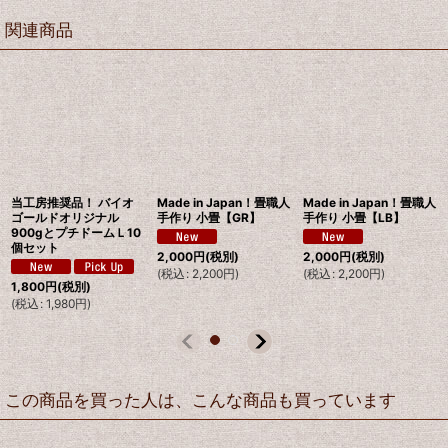
関連商品
当工房推奨品！ バイオ
Made in Japan！畳職人
Made in Japan！畳職人
ゴールドオリジナル
手作り 小畳【GR】
手作り 小畳【LB】
900gとプチドームＬ10
個セット
2,000
円
(税別)
2,000
円
(税別)
(
税込
:
2,200
円
)
(
税込
:
2,200
円
)
1,800
円
(税別)
(
税込
:
1,980
円
)
この商品を買った人は、こんな商品も買っています