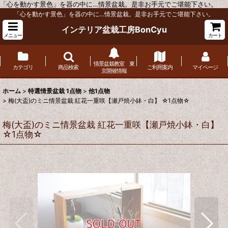
「心を動かす景色」を器の中に…情景盆栽。是非お手元でご堪能下さい。
「心を動かす景色」を器の中に…情景盆栽。是非お手元でご堪能下さい。
インテリア盆栽工房BonCyu
メニュー
カート
情景盆栽教室 東
カテゴリ
商品検索
ご利用案内
マイページ
京開催情報
ホーム
>
特選情景盆栽 1点物
>
他1点物
>
梅(大盃)のミニ情景盆栽 紅花一重咲【瀬戸焼小鉢・白】 ☆1点物☆
梅(大盃)のミニ情景盆栽 紅花一重咲【瀬戸焼小鉢・白】
☆1点物☆