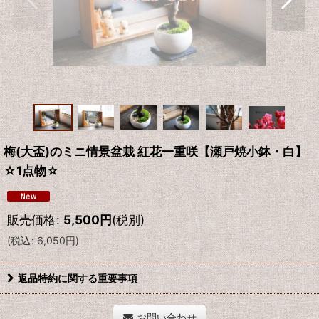
梅(大盃)のミニ情景盆栽 紅花一重咲【瀬戸焼小鉢・白】
☆1点物☆
販売価格
:
5,500
円
(税別)
(
税込
:
6,050
円
)
返品特約に関する重要事項
お問い合わせ