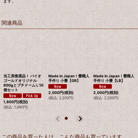
ます。
関連商品
当工房推奨品！ バイオ
Made in Japan！畳職人
Made in Japan！畳職人
ゴールドオリジナル
手作り 小畳【GR】
手作り 小畳【LB】
900gとプチドームＬ10
個セット
2,000
円
(税別)
2,000
円
(税別)
(
税込
:
2,200
円
)
(
税込
:
2,200
円
)
1,800
円
(税別)
(
税込
:
1,980
円
)
この商品を買った人は、こんな商品も買っています