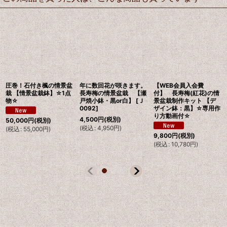
圧巻！石付き楓の情景盆
年に数回花が咲きます。
【WEB会員入会費
栽 【情景盆栽鉢】☆1点
長寿梅の情景盆栽 【瀬
付】 長寿梅(紅花)の情
物☆
戸焼小鉢・黒or白】
[
Ｊ
景盆栽制作キット 【デ
0092
]
ザイン鉢：黒】☆専用作
り方動画付☆
4,500
円
(税別)
50,000
円
(税別)
(
税込
:
4,950
円
)
(
税込
:
55,000
円
)
9,800
円
(税別)
(
税込
:
10,780
円
)