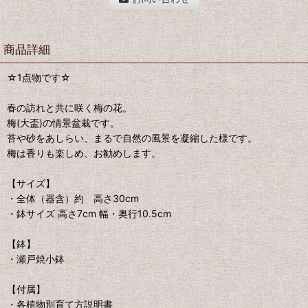
商品詳細
☆1点物です☆
春の訪れと共に咲く梅の花。
梅(大盃)の情景盆栽です。
苔や砂をあしらい、まるで自然の風景を凝縮した様です。
梅は香りも楽しめ、お勧めします。
【サイズ】
・全体（器含）約 高さ30cm
・鉢サイズ 高さ7cm 幅・奥行10.5cm
【鉢】
・瀬戸焼小鉢
【付属】
・各植物別育て方説明書