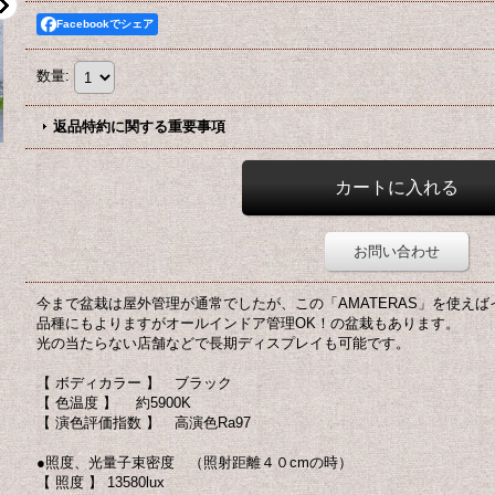
Facebookでシェア
数量
:
返品特約に関する重要事項
お問い合わせ
今まで盆栽は屋外管理が通常でしたが、この「AMATERAS」を使え
品種にもよりますがオールインドア管理OK！の盆栽もあります。
光の当たらない店舗などで長期ディスプレイも可能です。
【 ボディカラー 】 ブラック
【 色温度 】 約5900K
【 演色評価指数 】 高演色Ra97
●照度、光量子束密度 （照射距離４０cmの時）
【 照度 】 13580lux