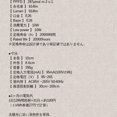
【 PPFD 】 287μmol m-2 s-1
【 全光束 】 914lm
【 Lumen 】 914lm
【 口金 】 E26
【 Base 】 E26
【 消費電力 】 10W
【 Low power 】 10W
【 定格寿命（h）】 20000時間
【 Rated life 】 20000hours
※定格寿命は設計値であり保証値ではありません。
●寸法
【 全長 】 10cm
【 外形 】 8.6cm
【 質量 】 295g
【 定格入力電流(mA) 】 95mA(100Vの時)
【 定格電圧（V） 】 85~265
【 屋内用 】 AC85V ~265V 50-60Hz
【 推奨照射距離 】 30cm~100cm
●1ヶ月の電気代
1日12時間照射×31日＝約100円
（１kWh単価27円で計算）
太陽光に近い演色性を実現。