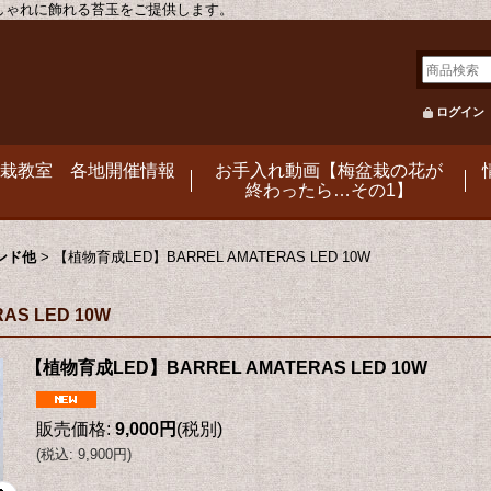
おしゃれに飾れる苔玉をご提供します。
ログイン
栽教室 各地開催情報
お手入れ動画【梅盆栽の花が
終わったら…その1】
ンド他
>
【植物育成LED】BARREL AMATERAS LED 10W
S LED 10W
【植物育成LED】BARREL AMATERAS LED 10W
販売価格
:
9,000円
(税別)
(
税込
:
9,900円
)