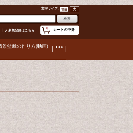
文字サイズ
:
0
カートの中身
新規登録はこちら
情景盆栽の作り方(動画)