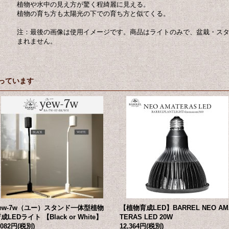
植物や水中の見え方が驚く程綺麗に見える。
植物の育ち方も太陽光の下での育ち方と似てくる。
注：最後の画像は使用イメージです。商品はライトのみで、盆栽・ス
まれません。
っています
yew-7w（ユー）スタンド一体型植物
【植物育成LED】BARREL NEO AM
成LEDライト 【Black or White】
TERAS LED 20W
,082円
(税別)
12,364円
(税別)