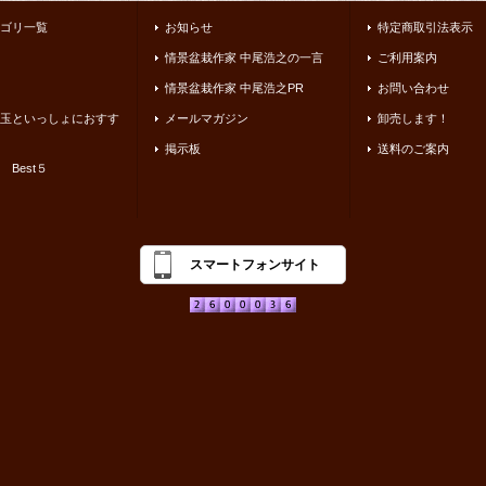
ゴリ一覧
お知らせ
特定商取引法表示
情景盆栽作家 中尾浩之の一言
ご利用案内
情景盆栽作家 中尾浩之PR
お問い合わせ
玉といっしょにおすす
メールマガジン
卸売します！
掲示板
送料のご案内
 Best５
スマートフォンサイト