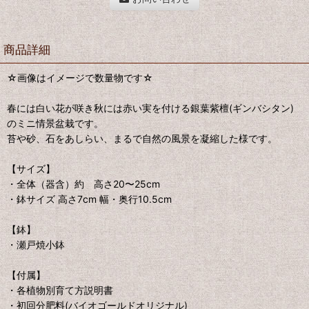
商品詳細
☆画像はイメージで数量物です☆
春には白い花が咲き秋には赤い実を付ける銀葉紫檀(ギンバシタン)
のミニ情景盆栽です。
苔や砂、石をあしらい、まるで自然の風景を凝縮した様です。
【サイズ】
・全体（器含）約 高さ20〜25cm
・鉢サイズ 高さ7cm 幅・奥行10.5cm
【鉢】
・瀬戸焼小鉢
【付属】
・各植物別育て方説明書
・初回分肥料(バイオゴールドオリジナル)