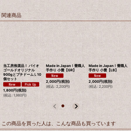
関連商品
当工房推奨品！ バイオ
Made in Japan！畳職人
Made in Japan！畳職人
ゴールドオリジナル
手作り 小畳【GR】
手作り 小畳【LB】
900gとプチドームＬ10
個セット
2,000
円
(税別)
2,000
円
(税別)
(
税込
:
2,200
円
)
(
税込
:
2,200
円
)
1,800
円
(税別)
(
税込
:
1,980
円
)
この商品を買った人は、こんな商品も買っています