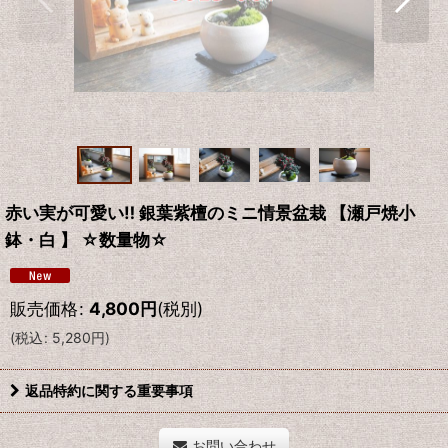
赤い実が可愛い‼ 銀葉紫檀のミニ情景盆栽 【瀬戸焼小
鉢・白 】 ☆数量物☆
販売価格
:
4,800
円
(税別)
(
税込
:
5,280
円
)
返品特約に関する重要事項
お問い合わせ