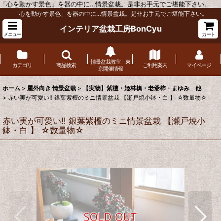
「心を動かす景色」を器の中に…情景盆栽。是非お手元でご堪能下さい。
「心を動かす景色」を器の中に…情景盆栽。是非お手元でご堪能下さい。
インテリア盆栽工房BonCyu
メニュー
カート
情景盆栽教室 東
カテゴリ
商品検索
ご利用案内
マイページ
京開催情報
ホーム
>
屋外向き 情景盆栽
>
【実物】紫檀・姫林檎・老爺柿・まゆみ 他
>
赤い実が可愛い‼ 銀葉紫檀のミニ情景盆栽 【瀬戸焼小鉢・白 】 ☆数量物☆
赤い実が可愛い‼ 銀葉紫檀のミニ情景盆栽 【瀬戸焼小
鉢・白 】 ☆数量物☆