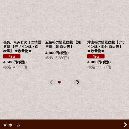
長良川もみじのミニ情景
五葉松の情景盆栽 【瀬
津山桧の情景盆栽【デザ
盆栽 【デザイン鉢・白
戸焼小鉢 白or黒】
イン鉢・皿付 白or黒】
or黒】 ☆数量物☆
☆数量物☆
4,800
円
(税別)
(
税込
:
5,280
円
)
4,500
円
(税別)
4,900
円
(税別)
(
税込
:
4,950
円
)
(
税込
:
5,390
円
)
ホーム