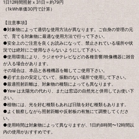
1日12時間照射ｘ31日＝約79円
（1kWh単価30円で計算）
【注意事項】
●対象物によって適切な使用方法が異なります。ご自身の管理の元
で、育てる対象物に最適な使用方法で行って下さい。
●安全上のご注意を良くお読みになって、禁止されている場所や状
況では絶対にご使用なさらないようにして下さい。
●使用環境により、ラジオやテレビなどの各種音響/映像機器に雑音
が入る場合があります。
その場合は、本品と各種機器を離してご使用下さい。
●必ず土台の安定していて、振動のない場所で使用して下さい。
●最適照射距離は、対象物の種類によっても異なります。
●Yew は太陽光の代わり、または窓辺の自然光と併用してお使い下
さい。
●植物には、光を好む種類もあれば日陰を好む種類もあります。
●よく観察しながら照射距離や反射板の有無にて調整してくださ
い。
●使用時間は対象物によって異なりますが、1日約8時間〜12時間以
内の使用がおすすめです。