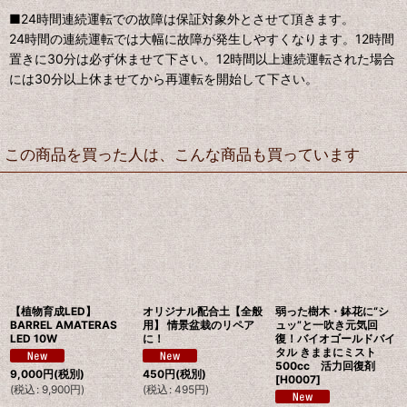
■24時間連続運転での故障は保証対象外とさせて頂きます。
24時間の連続運転では大幅に故障が発生しやすくなります。12時間
置きに30分は必ず休ませて下さい。12時間以上連続運転された場合
には30分以上休ませてから再運転を開始して下さい。
この商品を買った人は、こんな商品も買っています
【植物育成LED】
オリジナル配合土【全般
弱った樹木・鉢花に“シ
BARREL AMATERAS
用】 情景盆栽のリペア
ュッ”と一吹き元気回
LED 10W
に！
復！バイオゴールドバイ
タル きままにミスト
500cc 活力回復剤
9,000
円
(税別)
450
円
(税別)
[
H0007
]
(
税込
:
9,900
円
)
(
税込
:
495
円
)