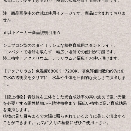
光量にして使用できるので全種類の盆栽を育てる事が可能です。
注：商品画像中の盆栽は使用イメージです。商品に含まれておりま
せん。
☆以下メーカー商品説明引用☆
シェブロン型のスタイリッシュな植物育成用スタンドライト。
コンパクトで場所を取らず、幅広い場所での使用が可能です。
陸上植物、アクアリウム、テラリウムと幅広くお使い頂けます。
【アクアリウム】色温度6800K ~7200K、演色評価指数Ra97の光
で水の透明度をクリアに、水草や生体を圧倒的な美しさで演出しま
す。
【陸上植物】青波長を主体とした光合成効率の高い波長で強い光量
を必要とする陽性植物から陰性植物まで 幅広い植物に高い育成効果
を発揮します。
植物の見た目もまるで太陽に照らされているように美しく演出する
ことができます。 お気に入りの植物にぜひご使用下さい。