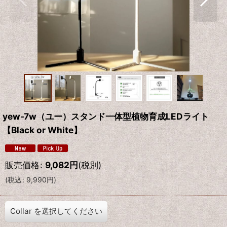
yew-7w（ユー）スタンド一体型植物育成LEDライト
【Black or White】
販売価格
:
9,082
円
(税別)
(
税込
:
9,990
円
)
Collar
を選択してください