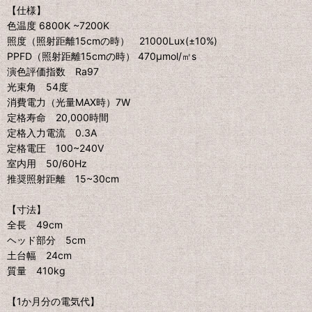
【仕様】
色温度 6800K ~7200K
照度（照射距離15cmの時） 21000Lux(±10%)
PPFD（照射距離15cmの時） 470μmol/㎡s
演色評価指数 Ra97
光束角 54度
消費電力（光量MAX時）7W
定格寿命 20,000時間
定格入力電流 0.3A
定格電圧 100~240V
室内用 50/60Hz
推奨照射距離 15~30cm
【寸法】
全長 49cm
ヘッド部分 5cm
土台幅 24cm
質量 410kg
【1か月分の電気代】