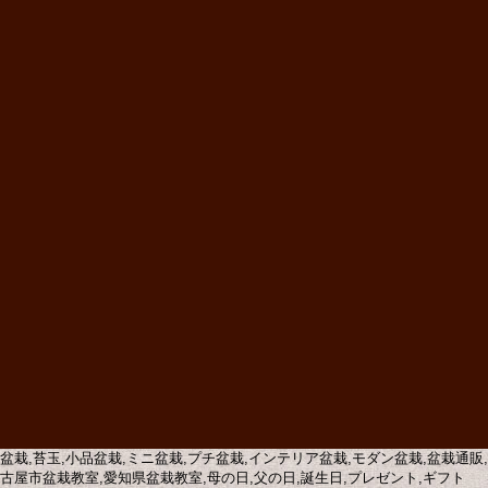
盆栽,苔玉,小品盆栽,ミニ盆栽,プチ盆栽,インテリア盆栽,モダン盆栽,盆栽通
古屋市盆栽教室,愛知県盆栽教室,母の日,父の日,誕生日,プレゼント,ギフト