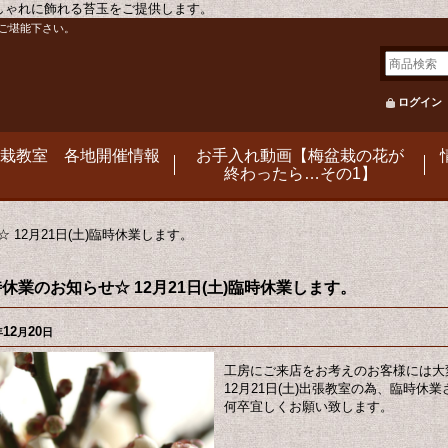
おしゃれに飾れる苔玉をご提供します。
ご堪能下さい。
ログイン
栽教室 各地開催情報
お手入れ動画【梅盆栽の花が
終わったら…その1】
 12月21日(土)臨時休業します。
休業のお知らせ☆ 12月21日(土)臨時休業します。
12
20
年
月
日
工房にご来店をお考えのお客様には大
12月21日(土)出張教室の為、臨時休
何卒宜しくお願い致します。