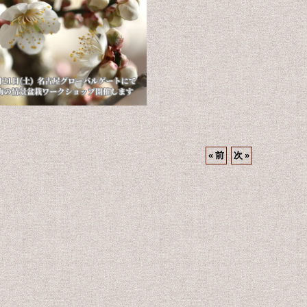
«
前
次
»