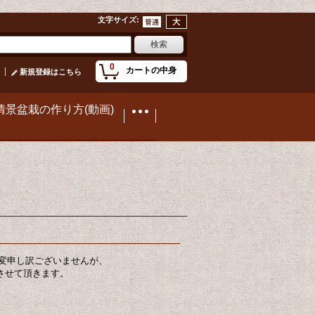
文字サイズ
:
0
カートの中身
新規登録はこちら
情景盆栽の作り方(動画)
変申し訳ございませんが、
業させて頂きます。