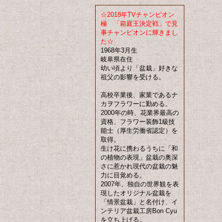
☆2018年TVチャンピオン
極 「箱庭王決定戦」で見
事チャンピオンに輝きまし
た☆
1968年3月生
岐阜県在住
幼い頃より「盆栽」好きな
祖父の影響を受ける。
高校卒業後、家業であるナ
カヲフラワーに勤める。
2000年の時、花業界最高の
資格、フラワー装飾1級技
能士（厚生労働省認定）を
取得。
生け花に携わるうちに「和
の植物の表現」盆栽の奥深
さに惹かれ現代の盆栽の魅
力に目覚める。
2007年、独自の世界観を表
現したオリジナル盆栽を
「情景盆栽」と名付け、イ
ンテリア盆栽工房Bon Cyu
を立ち上げる。