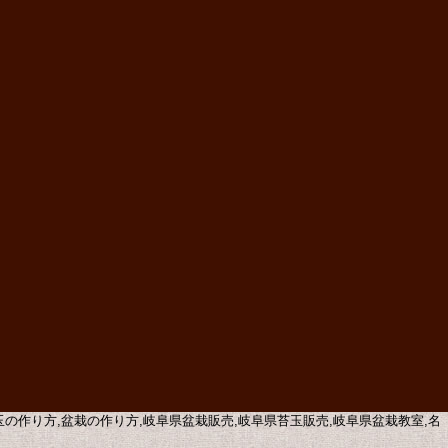
苔玉の作り方,盆栽の作り方,岐阜県盆栽販売,岐阜県苔玉販売,岐阜県盆栽教室,名