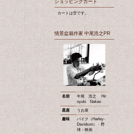
ショッピングカート
カートは空です。
情景盆栽作家 中尾浩之PR
名前
中尾 浩之 Hir
oyuki Nakao
星座
うお座
趣味
バイク（Harley-
Davidson）・野
球・映画