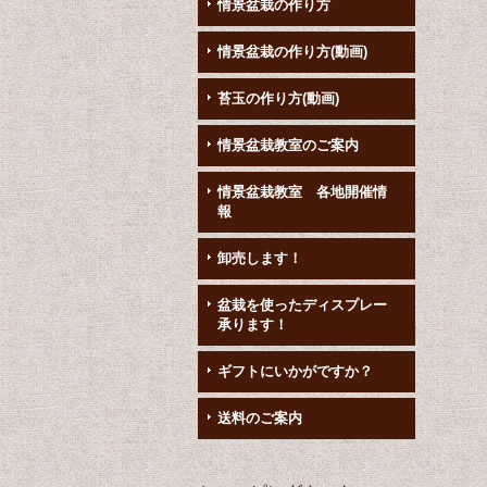
情景盆栽の作り方
情景盆栽の作り方(動画)
苔玉の作り方(動画)
情景盆栽教室のご案内
情景盆栽教室 各地開催情
報
卸売します！
盆栽を使ったディスプレー
承ります！
ギフトにいかがですか？
送料のご案内