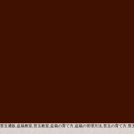
販,苔玉通販,盆栽教室,苔玉教室,盆栽の育て方,盆栽の管理方法,苔玉の育て方,