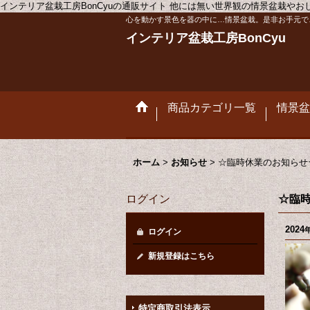
インテリア盆栽工房BonCyuの通販サイト 他には無い世界観の情景盆栽や
心を動かす景色を器の中に…情景盆栽。是非お手元で
インテリア盆栽工房BonCyu
商品カテゴリ一覧
情景盆
ホーム
>
お知らせ
>
☆臨時休業のお知らせ☆
ログイン
☆臨時
2024
ログイン
新規登録はこちら
特定商取引法表示