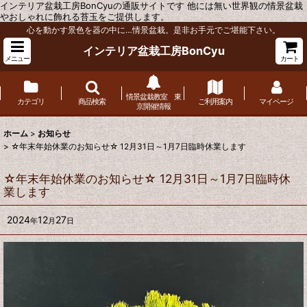
インテリア盆栽工房BonCyuの通販サイトです 他には無い世界観の情景盆栽
やおしゃれに飾れる苔玉をご提供します。
心を動かす景色を器の中に…情景盆栽。是非お手元でご堪能下さい。
インテリア盆栽工房BonCyu
メニュー
カート
情景盆栽教室 東
カテゴリ
商品検索
ご利用案内
マイページ
京開催情報
ホーム
>
お知らせ
>
☆年末年始休業のお知らせ☆ 12月31日～1月7日臨時休業します
☆年末年始休業のお知らせ☆ 12月31日～1月7日臨時休
業します
2024
12
27
年
月
日