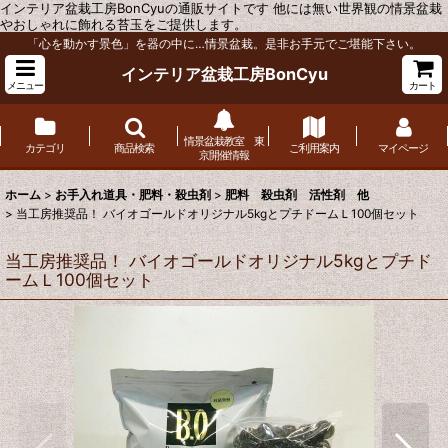
インテリア盆栽工房BonCyuの通販サイトです 他には無い世界観の情景盆栽
やおしゃれに飾れる苔玉をご提供します。
「心を動かす景色」を器の中に…情景盆栽。是非お手元でご堪能下さい。
インテリア盆栽工房BonCyu
メニュー
カート
情景盆栽教室 東
カテゴリ
商品検索
ご利用案内
マイページ
京開催情報
ホーム
>
お手入れ道具・肥料・殺虫剤
>
肥料 殺虫剤 活性剤 他
>
当工房推奨品！ バイオゴールドオリジナル5kgとプチドームＬ100個セット
当工房推奨品！ バイオゴールドオリジナル5kgとプチド
ームＬ100個セット