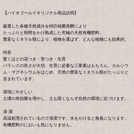
【バイオゴールドオリジナル商品説明】
厳選した各種天然成分を特許純菌発酵により
たっぷりと時間をかけ熟成した究極の天然有機肥料。
豊富なミネラル類により、植物を選ばず、どんな植物にも効果的。
特長
驚くほどの花つき・実つき・生育
バランスの良さが大切。生育に必要な三要素はもちろん、カルシウ
ム・マグネシウムをはじめ、天然の豊富なミネラル類がたっぷりと
含まれています。
環境にやさしい
土壌の有効菌を増やし、土も固くならず自然の環境に近づけます。
清 潔
高温処理されているので清潔です。水をかけると無臭になります。
有機肥料のにおいも気になりません。