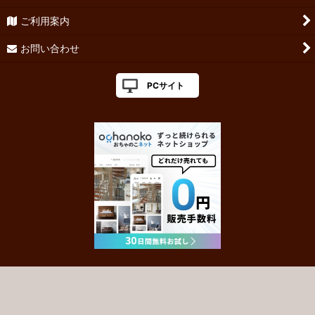
ご利用案内
お問い合わせ
PCサイト
Powered by
おちゃのこネット
ネットショップ作成サービス
盆栽,苔玉,小品盆栽,ミニ盆栽,プチ盆栽,インテリア盆栽,モダン盆栽,盆栽通販,
苔玉通販,盆栽教室,苔玉教室,盆栽の育て方,盆栽の管理方法,苔玉の育て方,苔