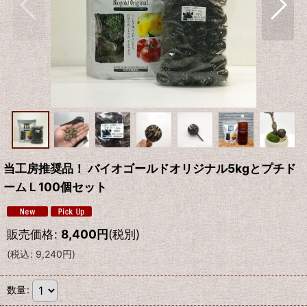
当工房推奨品！ バイオゴールドオリジナル5kgとプチド
ームＬ100個セット
販売価格
:
8,400
円
(税別)
(
税込
:
9,240
円
)
数量
: