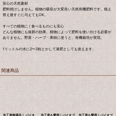
安心の天然素材
肥料焼けしません。植物の吸収が大変良い天然有機肥料です。植え
替え後すぐに与えてもOK。
すべての植物に / 食べるものにも安心
どんな植物にも抜群の効果。植物によって肥料を使い分ける必要が
ありません。野菜・ハーブ・果樹に使うと、有機栽培が実現。
1リットルの水に2〜3粒とかして液肥としても使えます。
関連商品
当工房推奨品！ バイオ
当工房も愛用！バイオゴ
当工房も愛用！バイオゴ