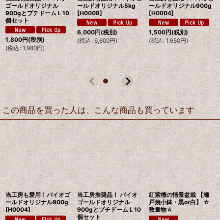
ゴールドオリジナル
ールドオリジナル5kg
ールドオリジナル900g
900gとプチドームＬ10
[
H0008
]
[
H0004
]
個セット
6,000
円
(税別)
1,500
円
(税別)
1,800
円
(税別)
(
税込
:
6,600
円
)
(
税込
:
1,650
円
)
(
税込
:
1,980
円
)
この商品を買った人は、こんな商品も買っています
当工房も愛用！バイオゴ
当工房推奨品！ バイオ
紅紫檀の情景盆栽 【瀬
ールドオリジナル900g
ゴールドオリジナル
戸焼小鉢・黒or白】 ☆
[
H0004
]
900gとプチドームＬ10
数量物☆
個セット