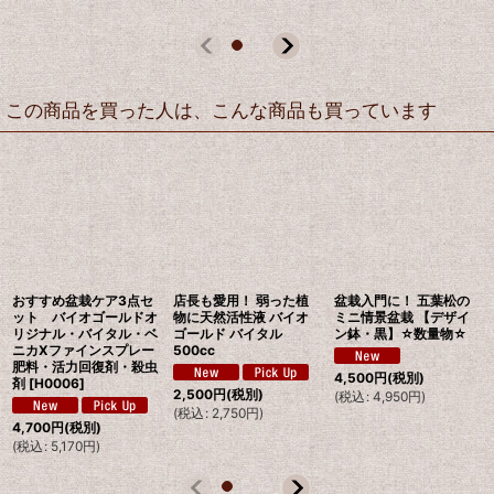
この商品を買った人は、こんな商品も買っています
おすすめ盆栽ケア3点セ
店長も愛用！ 弱った植
盆栽入門に！ 五葉松の
ット バイオゴールドオ
物に天然活性液 バイオ
ミニ情景盆栽 【デザイ
リジナル・バイタル・ベ
ゴールド バイタル
ン鉢・黒】☆数量物☆
ニカXファインスプレー
500cc
肥料・活力回復剤・殺虫
4,500
円
(税別)
剤
[
H0006
]
2,500
円
(税別)
(
税込
:
4,950
円
)
(
税込
:
2,750
円
)
4,700
円
(税別)
(
税込
:
5,170
円
)