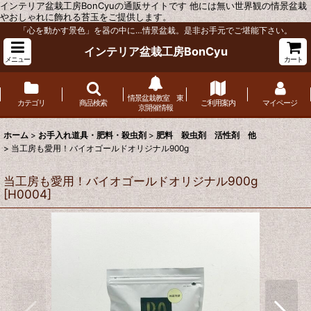
インテリア盆栽工房BonCyuの通販サイトです 他には無い世界観の情景盆栽
やおしゃれに飾れる苔玉をご提供します。
「心を動かす景色」を器の中に…情景盆栽。是非お手元でご堪能下さい。
インテリア盆栽工房BonCyu
メニュー
カート
情景盆栽教室 東
カテゴリ
商品検索
ご利用案内
マイページ
京開催情報
ホーム
>
お手入れ道具・肥料・殺虫剤
>
肥料 殺虫剤 活性剤 他
>
当工房も愛用！バイオゴールドオリジナル900g
当工房も愛用！バイオゴールドオリジナル900g
[
H0004
]