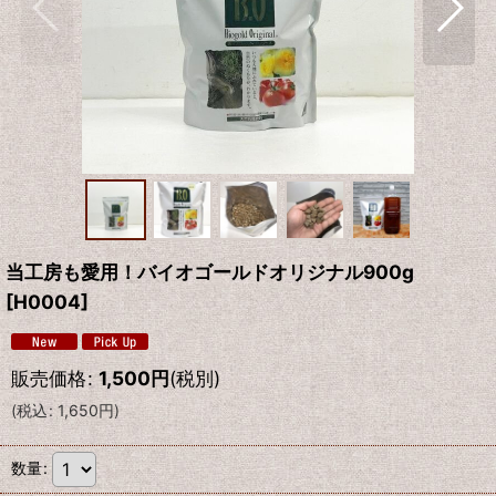
当工房も愛用！バイオゴールドオリジナル900g
[
H0004
]
販売価格
:
1,500
円
(税別)
(
税込
:
1,650
円
)
数量
: