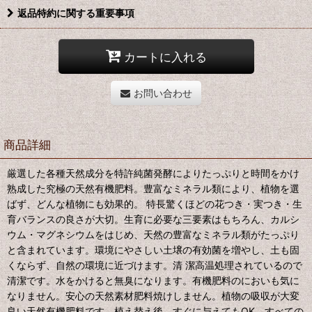
返品特約に関する重要事項
カートに入れる
お問い合わせ
商品詳細
厳選した各種天然成分を特許純菌発酵によりたっぷりと時間をかけ
熟成した究極の天然有機肥料。豊富なミネラル類により、植物を選
ばず、どんな植物にも効果的。 特長驚くほどの花つき・実つき・生
育バランスの良さが大切。生育に必要な三要素はもちろん、カルシ
ウム・マグネシウムをはじめ、天然の豊富なミネラル類がたっぷり
と含まれています。環境にやさしい土壌の有効菌を増やし、土も固
くならず、自然の環境に近づけます。清 潔高温処理されているので
清潔です。水をかけると無臭になります。有機肥料のにおいも気に
なりません。安心の天然素材肥料焼けしません。植物の吸収が大変
良い天然有機肥料です。植え替え後、すぐに与えてもOK。すべての