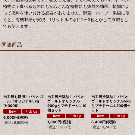
植物に / 食べるものにも安心どんな植物にも抜群の効果。植物によ
って肥料を使い分ける必要がありません。野菜・ハーブ・果樹に使
うと、有機栽培が実現。1リットルの水に2〜3粒とかして液肥とし
ても使えます。
関連商品
当工房も愛用！バイオゴ
当工房推奨品！ バイオ
当工房推奨品！ バイオ
ールドオリジナル5kg
ゴールドオリジナル
ゴールドオリジナル5kg
[
H0008
]
900gとプチドームＬ10
とプチドームＬ100個セ
個セット
ット
6,000
円
(税別)
1,800
円
(税別)
8,400
円
(税別)
(
税込
:
6,600
円
)
(
税込
:
1,980
円
)
(
税込
:
9,240
円
)