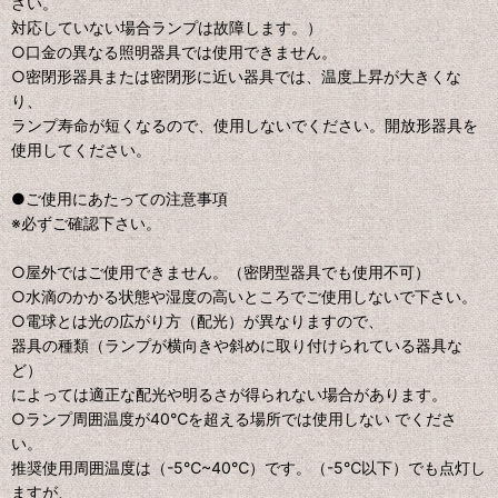
さい。
対応していない場合ランプは故障します。）
○口金の異なる照明器具では使用できません。
○密閉形器具または密閉形に近い器具では、温度上昇が大きくな
り、
ランプ寿命が短くなるので、使用しないでください。開放形器具を
使用してください。
●ご使用にあたっての注意事項
※必ずご確認下さい。
○屋外ではご使用できません。（密閉型器具でも使用不可）
○水滴のかかる状態や湿度の高いところでご使用しないで下さい。
○電球とは光の広がり方（配光）が異なりますので、
器具の種類（ランプが横向きや斜めに取り付けられている器具な
ど）
によっては適正な配光や明るさが得られない場合があります。
○ランプ周囲温度が40℃を超える場所では使用しない でくださ
い。
推奨使用周囲温度は（-5℃~40℃）です。（-5℃以下）でも点灯し
ますが、