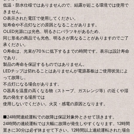
低温・防水仕様ではありませんので、結露が起こる環境では使用で
きません。
○表示された電圧で使用してください。
短寿命や不点灯などの原因となることがあります。
○LED光源には光色、明るさにバラツキがあるため、
同じ形名の商品でも光色、明るさが異なることがありますのでご了
承ください。
○寿命は、光束が70％に低下するまでの時間です。表示は設計寿命
であり、
製品の寿命を保証するものではありません。
LEDチップは切れることはありませんが電源基板はご使用状況によ
って故障し、
不点灯になる場合があります。
○器具を温度の高くなる物（ストーブ、ガスレンジ等）の近くや湿
気の発生する場所では
使用しないでください。火災・感電の原因となります。
■24時間連続運転での故障は保証対象外とさせて頂きます。
24時間の連続運転では大幅に故障が発生しやすくなります。12時間
置きに30分は必ず休ませて下さい。12時間以上連続運転された場合