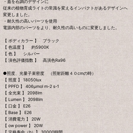
・蓋を石調のデザインに
従来の植物育成ライトの常識を変えるインパクトがあるデザインへ
変更しました。
・耐久性の高いパーツを使用
電源内部のパーツをより、耐久性の高いものに変更しました。
【 ボディカラー 】 ブラック
【 色温度 】 約5900K
【 色 】 シルバー
【 演色評価指数 】 高演色Ra96
●照度、光量子束密度 （照射距離４０cmの時）
【 照度 】 18050lux
【 PPFD 】 406μmol m-2 s-1
【 全光束 】 2098lm
【 Lumen 】 2098lm
【 口金 】 E26
【 Base 】 E26
【 消費電力 】 20W
【 ow power 】 20W
【 定格寿命（h）】 30000時間