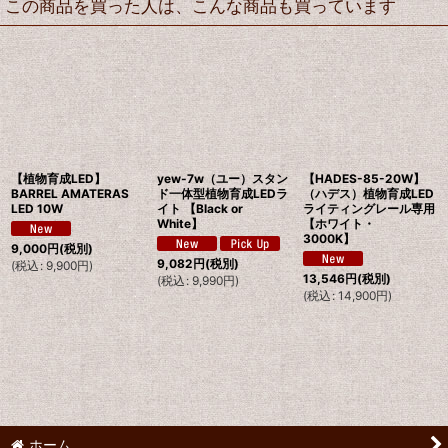
この商品を買った人は、こんな商品も買っています
【植物育成LED】
yew-7w（ユー）スタン
【HADES-85-20W】
BARREL AMATERAS
ド一体型植物育成LEDラ
（ハデス）植物育成LED
LED 10W
イト 【Black or
ライティングレール専用
White】
【ホワイト・
3000K】
9,000
円
(税別)
9,082
円
(税別)
(
税込
:
9,900
円
)
13,546
円
(税別)
(
税込
:
9,990
円
)
(
税込
:
14,900
円
)
ホーム