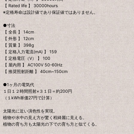
【 Rated life 】 30000hours
※定格寿命は設計値であり保証値ではありません。
●寸法
【 全長 】 14cm
【 外形 】 12cm
【 質量 】 398g
【 定格入力電流(mA) 】 159
【 定格電圧（V） 】 100
【 屋内用 】 AC100V 50-60Hz
【 推奨照射距離 】 40cm~150cm
●1ヶ月の電気代
１日１２時間照射×３１日＝約200円
（１kWh単価27円で計算）
太陽光に近い演色性を実現。
植物や水中の見え方が驚く程綺麗に見える。
植物の育ち方も太陽光の下での育ち方と似てくる。