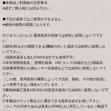
●本商品ご利用前の注意事項
※必ずご購入前にお読み下さい。
●下記の器具ではご使用ができません。
※破損や故障の原因になります。
○リモコンのついた電球器具や回路では絶対に使用しないで下さ
い。
○調光(明るさが調節できる)機能の付いた器具では絶対に使用しな
いで下さい。
（段調光器具も含む)(100%点灯でも使用不可）
○非常用照明器具、 誘導灯器具、HID ランプ(水銀灯など)用器具、
白熱電球専用の人感センサー付器具などでは絶対に使用しないでく
ださい。
（この他、使用器具の種類によって寸法的、熱的、その他の状況に
より使用できない場合がございます。）
○断熱材施工器具(SB,SGI,SG型表示器具)では絶対に使用しないで下
さい。
○本製品のワット数以上に適合できる器具を必ずお使い下さい。
（ランプが20Wであれば器具が20W以上に対応しているかご確認下